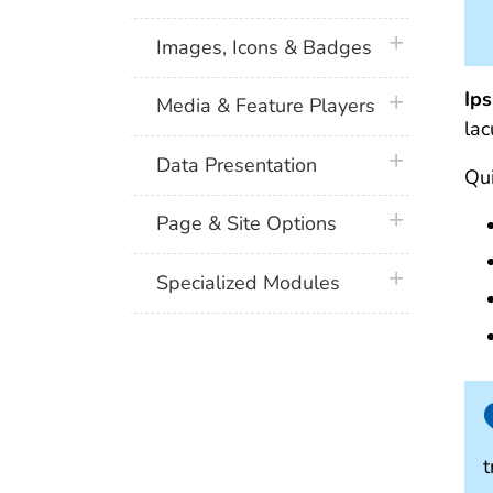
plus icon
Images, Icons & Badges
Ips
plus icon
Media & Feature Players
lac
plus icon
Data Presentation
Qui
plus icon
Page & Site Options
plus icon
Specialized Modules
t