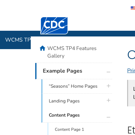
Centers for Disease Control and Preventi
WCMS TP4 
WCMS TP4 Features Gallery
home
WCMS TP4 Features
C
Gallery
plus icon
Pri
Example Pages
plus icon
“Seasons” Home Pages
plus icon
Landing Pages
plus icon
Content Pages
E
Content Page 1