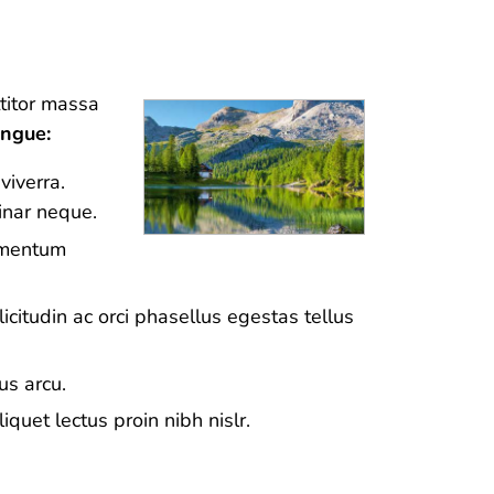
ttitor massa
ongue:
viverra.
inar neque.
ermentum
citudin ac orci phasellus egestas tellus
us arcu.
quet lectus proin nibh nislr.