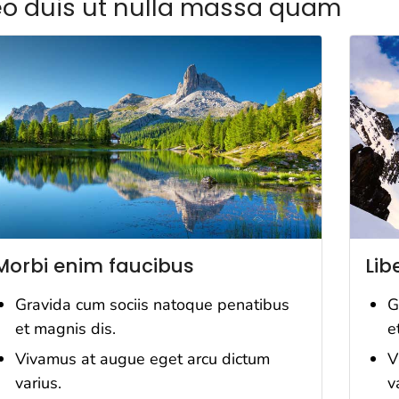
eo duis ut nulla massa quam
Morbi enim faucibus
Lib
Gravida cum sociis natoque penatibus
G
et magnis dis.
e
Vivamus at augue eget arcu dictum
V
varius.
v