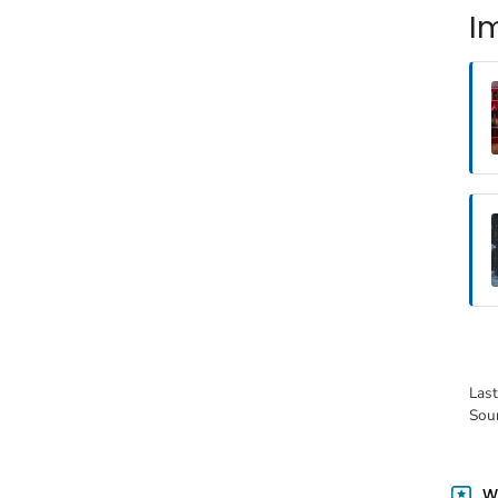
I
Las
Sou
Wa