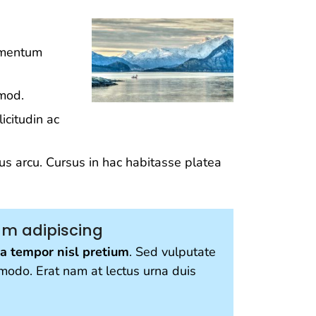
ermentum
smod.
icitudin ac
mus arcu. Cursus in hac habitasse platea
am adipiscing
a tempor nisl pretium
. Sed vulputate
modo. Erat nam at lectus urna duis