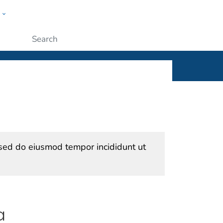
w
ople
Submit
, sed do eiusmod tempor incididunt ut
a