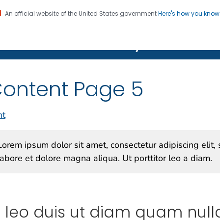
An official website of the United States government
Here's how you kno
on. CDC twenty four seven. Saving Lives, Protecting Pe
Features Gallery
ontent Page 5
nt
Lorem ipsum dolor sit amet, consectetur adipiscing elit
labore et dolore magna aliqua. Ut porttitor leo a diam.
t leo duis ut diam quam null