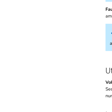
Fa
am
a
U
Vol
Sed
nun