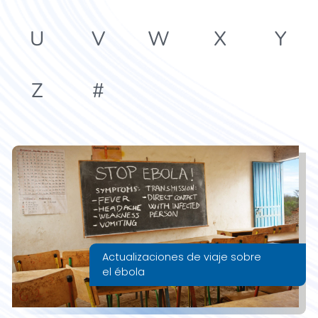
U
V
W
X
Y
Z
#
Actualizaciones de viaje sobre
el ébola