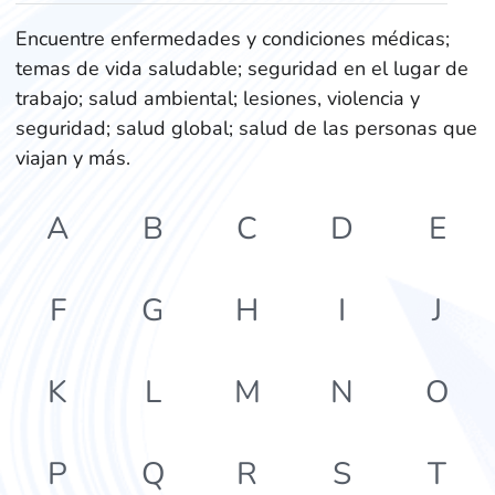
Encuentre enfermedades y condiciones médicas;
temas de vida saludable; seguridad en el lugar de
trabajo; salud ambiental; lesiones, violencia y
seguridad; salud global; salud de las personas que
viajan y más.
A
B
C
D
E
F
G
H
I
J
K
L
M
N
O
P
Q
R
S
T