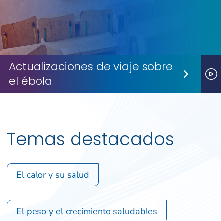
Actualizaciones de viaje sobre
el ébola
Next S
P
Temas destacados
El calor y su salud
El peso y el crecimiento saludables