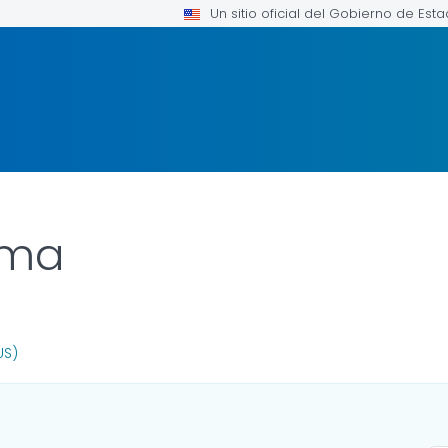
Un sitio oficial del Gobierno de Est
sma
R DETAILS.
US)