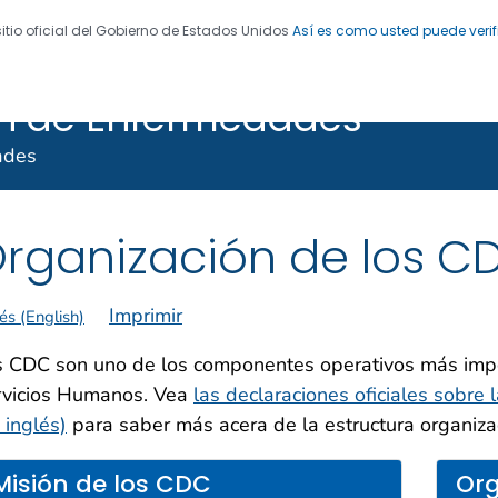
sitio oficial del Gobierno de Estados Unidos
Así es como usted puede verif
ra el Control y la
 de Enfermedades. CDC 24/7: Salvamos vidas. Protegemo
ón de Enfermedades
ades
rganización de los C
Imprimir
és (English)
s CDC son uno de los componentes operativos más imp
rvicios Humanos. Vea
las declaraciones oficiales sobre
 inglés)
para saber más acera de la estructura organiza
Misión de los CDC
Org