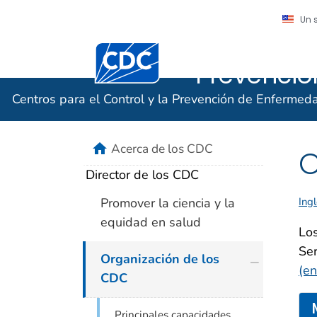
Un 
Centros pa
Centros para el Control y la Prevención
Prevenci
Centros para el Control y la Prevención de Enfermed
home
Acerca de los CDC
O
Director de los CDC
Promover la ciencia y la
Ingl
equidad en salud
Lo
Se
plus icon
Organización de los
(en
CDC
Principales capacidades