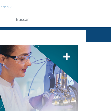
icarlo
s a la gente.
Enviar