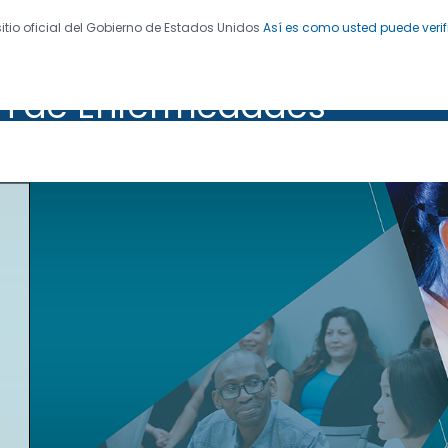
sitio oficial del Gobierno de Estados Unidos
Así es como usted puede verif
ra el Control y la
 de Enfermedades. CDC 24/7: Salvamos vidas. Protegemo
ón de Enfermedades
ades
 de los CDC, 2022-2027