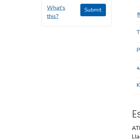
What's
Submit
한
this?
T
Р
K
E
ATE
Ll