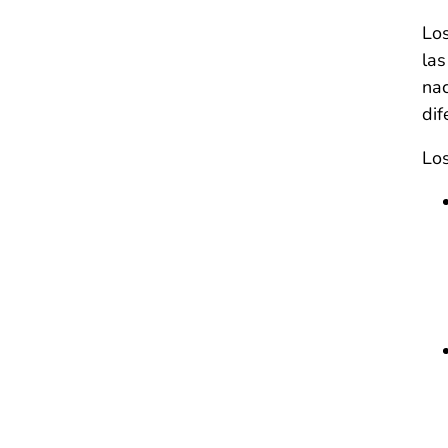
Los
las
nac
dif
Lo