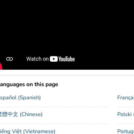
anguages on this page
spañol (Spanish)
França
體中文 (Chinese)
Polski 
iếng Việt (Vietnamese)
Portug