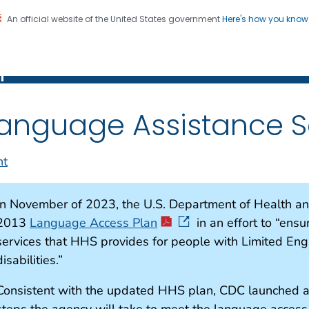
An official website of the United States government
Here's how you kno
or Disease Control and
on. CDC twenty four seven. Saving Lives, Protecting Pe
n
anguage Assistance S
nt
In November of 2023, the U.S. Department of Health a
2013
Language Access Plan
in an effort to “ensu
services that HHS provides for people with Limited Engl
disabilities.”
Consistent with the updated HHS plan, CDC launched a 
steps the agency will take to meet the language access 