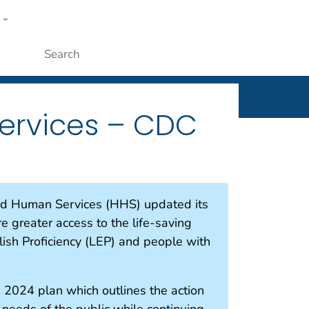
w
ople
Submit
ervices – CDC
nd Human Services (HHS) updated its
re greater access to the life-saving
ish Proficiency (LEP) and people with
2024 plan which outlines the action
needs of the public while continuing