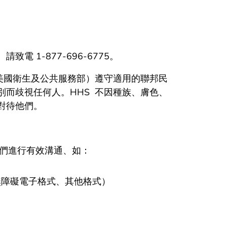
 1-877-696-6775。
ices（HHS、美國衛生及公共服務部）遵守適用的聯邦民
而歧視任何人。HHS 不因種族、膚色、
對待他們。
們進行有效溝通、如：
無障礙電子格式、其他格式）