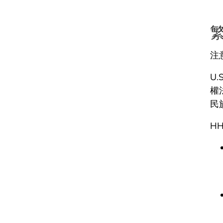
注
U.
權
民
HH