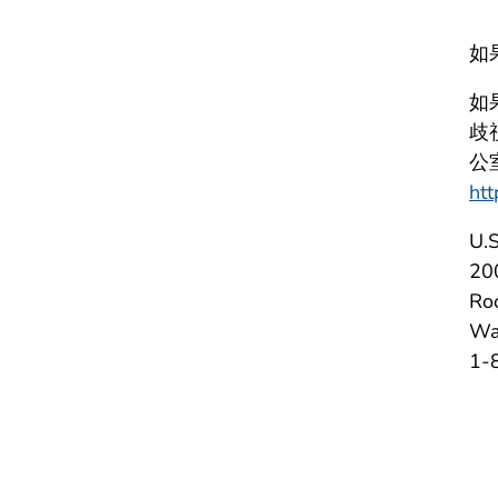
如
如
歧視
公室
htt
U.
20
Ro
Wa
1-