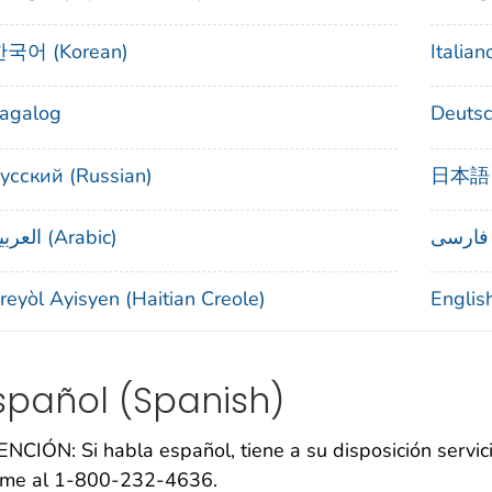
국어 (Korean)
Italiano
agalog
Deutsc
усский (Russian)
日本語 (
العربية (Arabic)
reyòl Ayisyen (Haitian Creole)
Englis
spañol
(Spanish)
NCIÓN: Si habla español, tiene a su disposición servicio
ame al 1-800-232-4636.