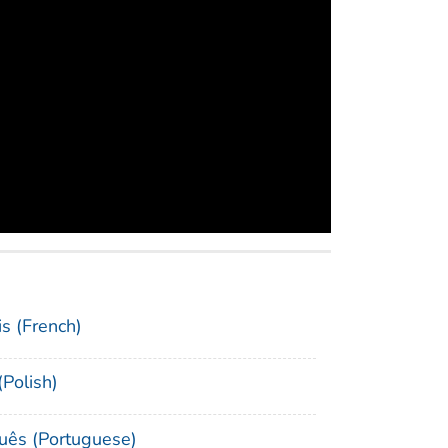
is (French)
(Polish)
uês (Portuguese)