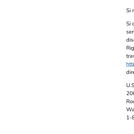
Si 
Si 
ser
dis
Rig
tra
htt
dir
U.
20
Ro
Wa
1-