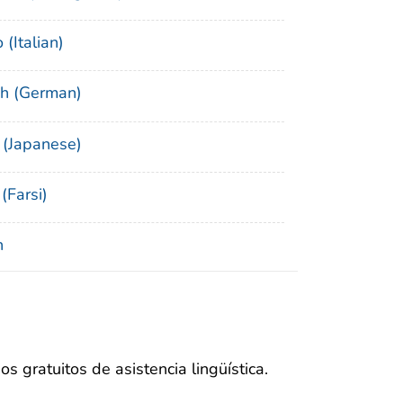
 (Italian)
h (German)
Japanese)
فارسی (Farsi)
h
s gratuitos de asistencia lingüística.