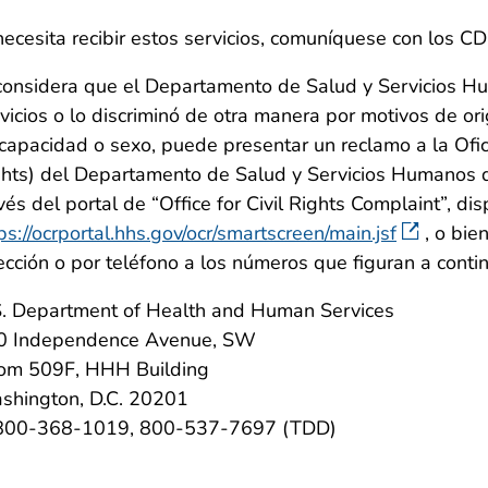
necesita recibir estos servicios, comuníquese con los
considera que el Departamento de Salud y Servicios H
vicios o lo discriminó de otra manera por motivos de ori
capacidad o sexo, puede presentar un reclamo a la Ofici
hts) del Departamento de Salud y Servicios Humanos d
vés del portal de “Office for Civil Rights Complaint”, di
ps://ocrportal.hhs.gov/ocr/smartscreen/main.jsf
, o bie
ección o por teléfono a los números que figuran a conti
S. Department of Health and Human Services
0 Independence Avenue, SW
om 509F, HHH Building
shington, D.C. 20201
800-368-1019, 800-537-7697 (TDD)