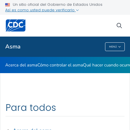
Un sitio oficial del Gobierno de Estados Unidos
Vivir con asma
Así es como usted puede verificarlo
VER TODO
sea
Temas relacionados
Asma
MENÚ
Asma
Acerca del asma
Cómo controlar el asma
Qué hacer cuando ocurr
Para todos