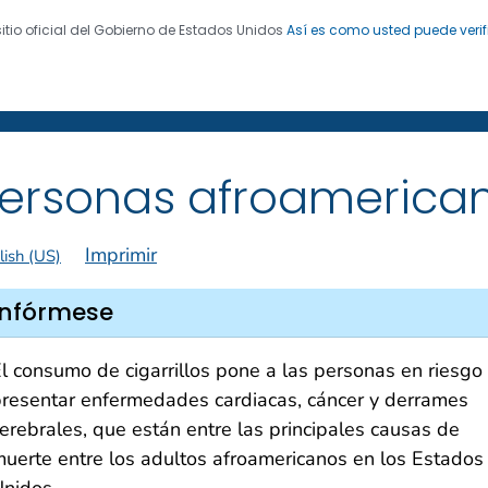
sitio oficial del Gobierno de Estados Unidos
Así es como usted puede verif
 de Enfermedades. CDC 24/7: Salvamos vidas. Protegemo
 de exfumadores
®
ersonas afroamerica
Imprimir
lish (US)
Infórmese
l consumo de cigarrillos pone a las personas en riesgo
resentar enfermedades cardiacas, cáncer y derrames
erebrales, que están entre las principales causas de
uerte entre los adultos afroamericanos en los Estados
nidos.