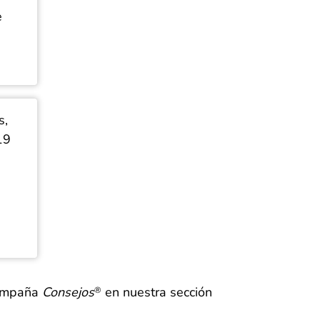
e
s,
19
campaña
Consejos
en nuestra sección
®