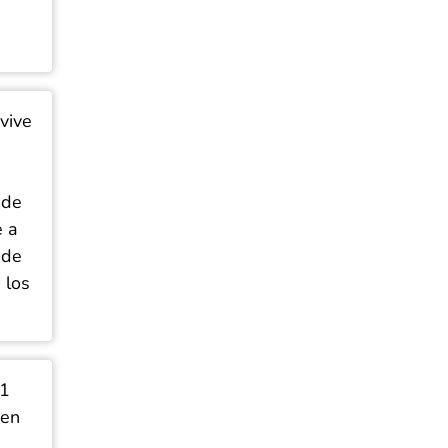
vive
 de
e a
 de
 los
51
 en