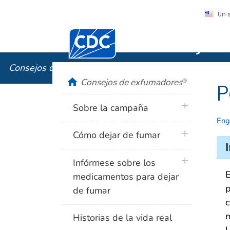
Un 
Centros para el Control y la Prevención
Consejos
Consejos de exfumadores
®
home
Consejos de exfumadores
®
P
plus icon
Sobre la campaña
Eng
plus icon
Cómo dejar de fumar
plus icon
Infórmese sobre los
E
medicamentos para dejar
p
de fumar
c
m
Historias de la vida real
U