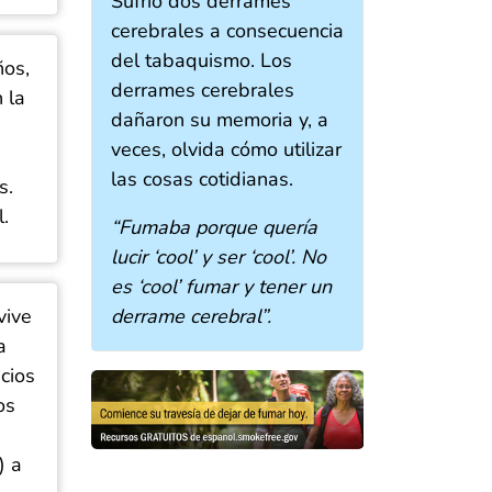
Sufrió dos derrames
cerebrales a consecuencia
del tabaquismo. Los
ños,
derrames cerebrales
 la
dañaron su memoria y, a
veces, olvida cómo utilizar
las cosas cotidianas.
s.
l.
“Fumaba porque quería
lucir ‘cool’ y ser ‘cool’. No
es ‘cool’ fumar y tener un
vive
derrame cerebral”.
a
cios
os
)
a