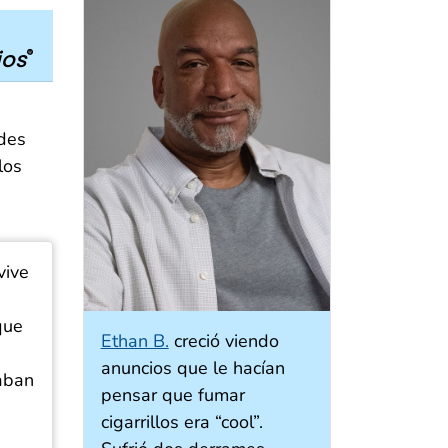
®
jos
des
los
vive
que
Ethan B.
creció viendo
anuncios que le hacían
aban
pensar que fumar
cigarrillos era “cool”.