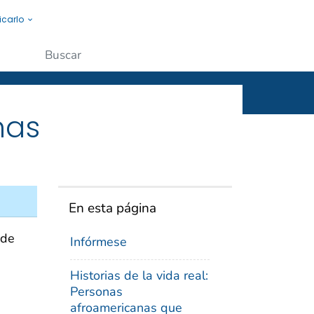
icarlo
s a la gente.
Enviar
nas
En esta página
 de
Infórmese
Historias de la vida real:
Personas
afroamericanas que