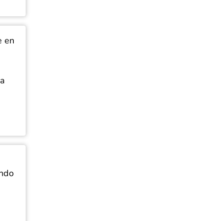
e en
ca
ando