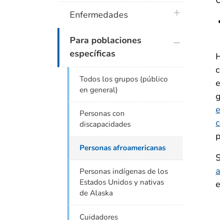
plus icon
Enfermedades
plus icon
Para poblaciones
específicas
H
c
Todos los grupos (público
e
en general)
g
e
Personas con
c
discapacidades
p
Personas afroamericanas
S
Personas indígenas de los
Estados Unidos y nativas
e
de Alaska
Cuidadores