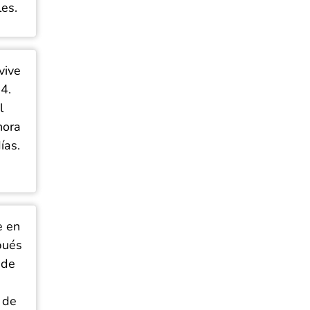
es.
vive
4.
l
hora
ías.
e en
pués
 de
 de