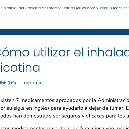
sitio oficial del Gobierno de Estados Unidos
Así es como usted puede verif
 de Enfermedades. CDC 24/7: Salvamos vidas. Protegemo
 de exfumadores
®
ómo utilizar el inhala
icotina
Imprimir
lish (US)
xisten 7 medicamentos aprobados por la Administraci
or su sigla en inglés) para ayudarlo a dejar de fumar. 
odos han demostrado ser seguros y eficaces para los ad
stos medicamentos para dejar de fumar incluyen medic