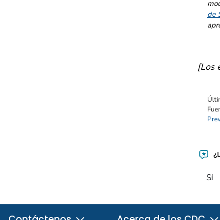
mod
de 
apr
[Los 
Últi
Fue
Pre
¿L
Sí
Contáctenos
Acerca de los CDC