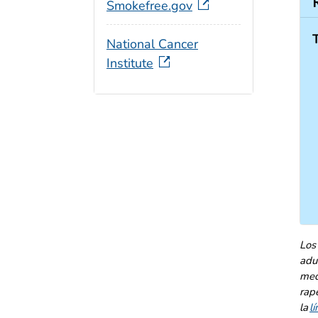
Smokefree.gov
National Cancer
Institute
Los
adu
med
rapé
la
l