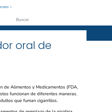
icarlo
s a la gente.
Enviar
dor oral de
ón de Alimentos y Medicamentos (FDA,
Estos funcionan de diferentes maneras.
ultos que fuman cigarrillos.
amentos de remplazo de la nicotina