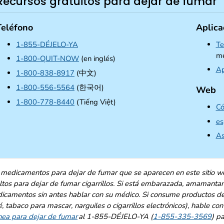
Recursos gratuitos para dejar de fumar
Teléfono
Aplica
1-855-DÉJELO-YA
Te
me
1-800-QUIT-NOW
(en inglés)
Ap
1-800-838-8917
(中文)
1-800-556-5564
(한국어)
Web
1-800-778-8440
(Tiếng Việt)
Có
es
As
 medicamentos para dejar de fumar que se aparecen en este sitio w
ltos para dejar de fumar cigarrillos. Si está embarazada, amamanta
icamentos sin antes hablar con su médico. Si consume productos del
, tabaco para mascar, narguiles o cigarrillos electrónicos), hable co
ínea para dejar de fumar
al 1-855-DÉJELO-YA (
1-855-335-3569
) p