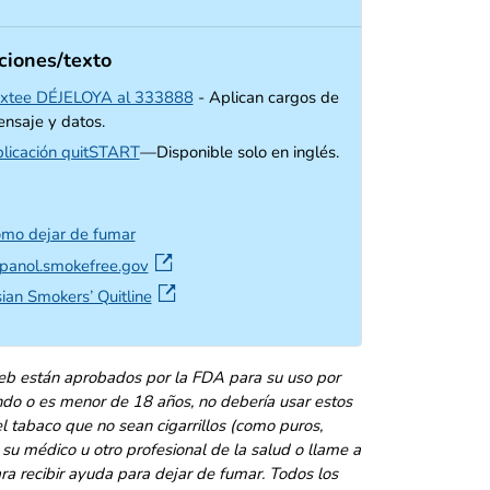
ciones/texto
xtee DÉJELOYA al 333888
- Aplican cargos de
nsaje y datos.
external icon
licación quitSTART
—Disponible solo en inglés.
mo dejar de fumar
external icon
panol.smokefree.gov
external icon
ian Smokers’ Quitline
eb están aprobados por la FDA para su uso por
ndo o es menor de 18 años, no debería usar estos
 tabaco que no sean cigarrillos (como puros,
n su médico u otro profesional de la salud o llame a
ara recibir ayuda para dejar de fumar. Todos los