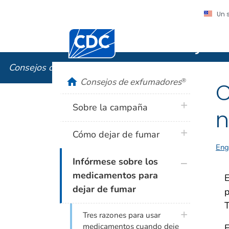
Un 
Centros para el Control y la Prevención
Consejos
Consejos de exfumadores
®
home
Consejos de exfumadores
®
C
plus icon
Sobre la campaña
n
plus icon
Cómo dejar de fumar
Eng
plus icon
Infórmese sobre los
medicamentos para
E
dejar de fumar
p
T
plus icon
Tres razones para usar
medicamentos cuando deje
E