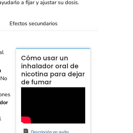
udarlo a fijar y ajustar su dosis.
Efectos secundarios
al
Cómo usar un
inhalador oral de
n
nicotina para dejar
.
No
de fumar
mones
ador
l
Descripción en audio