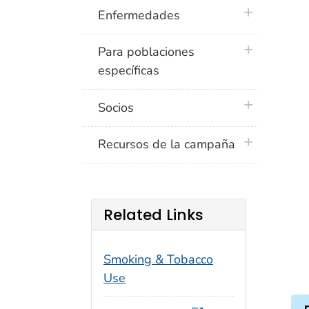
plus icon
Enfermedades
plus icon
Para poblaciones
específicas
plus icon
Socios
plus icon
Recursos de la campaña
Related Links
Smoking & Tobacco
Use