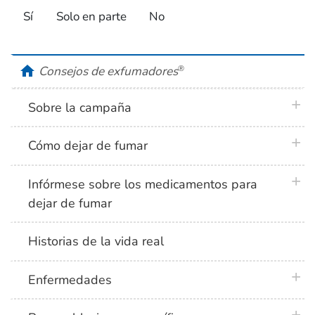
Sí
Solo en parte
No
home
Consejos de exfumadores
®
plus 
Sobre la campaña
plus 
Cómo dejar de fumar
plus 
Infórmese sobre los medicamentos para
dejar de fumar
Historias de la vida real
plus 
Enfermedades