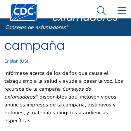
Consejos de
Un sitio oficial del Gobierno de Estados Unidos
Centros para el Control y la Prevención de Enfermed
N
Así es como usted puede verificarlo
exfumadores
®
Search Me
Recursos de la
Consejos de exfumadores
®
campaña
English (US)
Infórmese acerca de los daños que causa el
tabaquismo a la salud y ayude a pasar la voz. Los
recursos de la campaña
Consejos de
exfumadores
disponibles aquí incluyen videos,
®
anuncios impresos de la campaña, distintivos y
botones, y materiales dirigidos a audiencias
específicas.