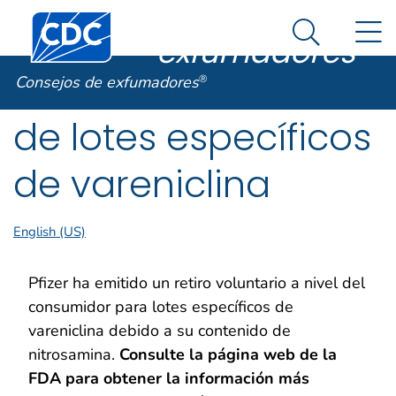
Consejos de
Un sitio oficial del Gobierno de Estados Unidos
Centros para el Control y la Prevención de Enfermed
N
Así es como usted puede verificarlo
exfumadores
®
Search Me
Retiro del mercado
Consejos de exfumadores
®
de lotes específicos
de vareniclina
English (US)
Pfizer ha emitido un retiro voluntario a nivel del
consumidor para lotes específicos de
vareniclina debido a su contenido de
nitrosamina.
Consulte la página web de la
FDA para obtener la información más