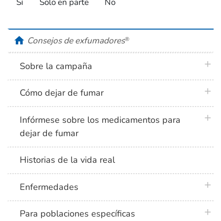
Sí
Solo en parte
No
home
Consejos de exfumadores
®
plus 
Sobre la campaña
plus 
Cómo dejar de fumar
plus 
Infórmese sobre los medicamentos para
dejar de fumar
Historias de la vida real
plus 
Enfermedades
plus 
Para poblaciones específicas