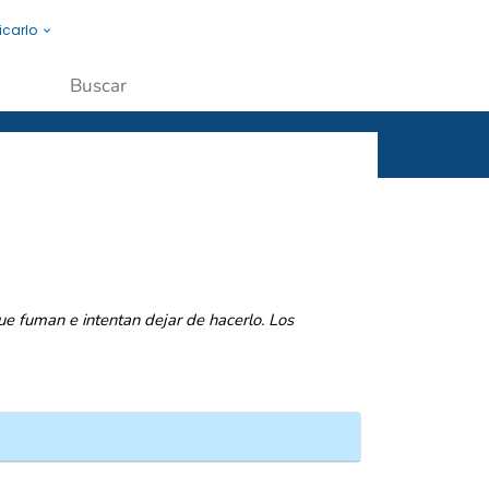
icarlo
s a la gente.
Enviar
ue fuman e intentan dejar de hacerlo. Los