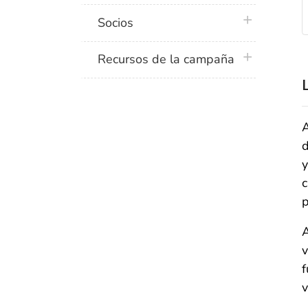
plus icon
Socios
plus icon
Recursos de la campaña
A
d
y
c
p
A
v
f
v