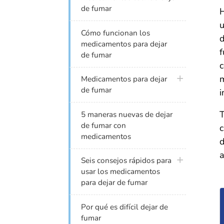
de fumar
H
u
Cómo funcionan los
d
medicamentos para dejar
f
de fumar
c
plus icon
m
Medicamentos para dejar
de fumar
i
T
5 maneras nuevas de dejar
de fumar con
c
medicamentos
d
a
plus icon
Seis consejos rápidos para
usar los medicamentos
para dejar de fumar
Por qué es difícil dejar de
fumar