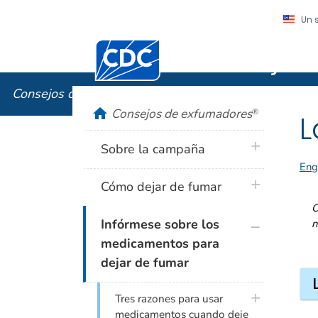
Un 
Centros para el Control y la Prevención
Consejos
Consejos de exfumadores
®
home
Consejos de exfumadores
®
L
plus icon
Sobre la campaña
Eng
plus icon
Cómo dejar de fumar
C
plus icon
Infórmese sobre los
n
medicamentos para
dejar de fumar
plus icon
Tres razones para usar
medicamentos cuando deje