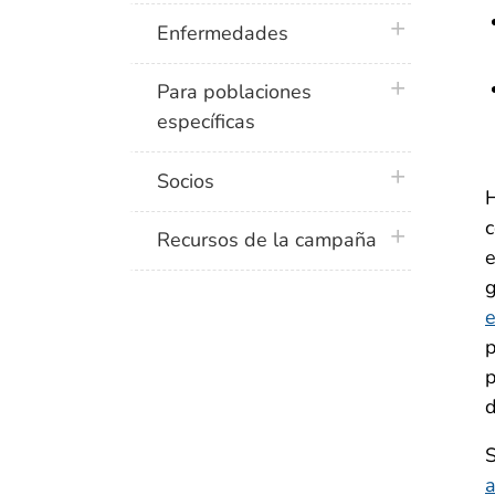
plus icon
Enfermedades
plus icon
Para poblaciones
específicas
plus icon
Socios
H
c
plus icon
Recursos de la campaña
e
g
e
p
p
d
S