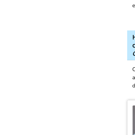
e
C
a
d