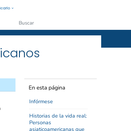
icarlo
s a la gente.
Enviar
ricanos
En esta página
Infórmese
n
Historias de la vida real:
Personas
asiaticoamericanas que