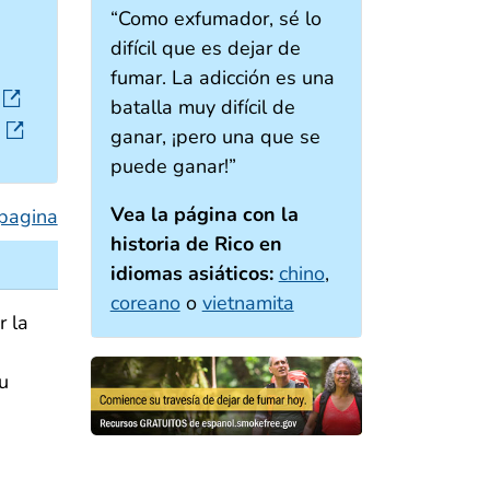
“Como exfumador, sé lo
difícil que es dejar de
fumar. La adicción es una
external icon
batalla muy difícil de
external icon
ganar, ¡pero una que se
puede ganar!”
Vea la página con la
 pagina
historia de Rico en
idiomas asiáticos:
chino
,
coreano
o
vietnamita
 la
u