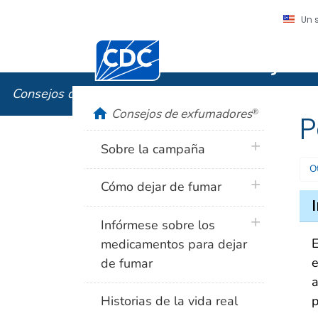
Un 
Centros para el Control y la Prevención
Consejos
Consejos de exfumadores
®
home
Consejos de exfumadores
®
P
plus icon
Sobre la campaña
O
plus icon
Cómo dejar de fumar
plus icon
Infórmese sobre los
E
medicamentos para dejar
e
de fumar
a
p
Historias de la vida real