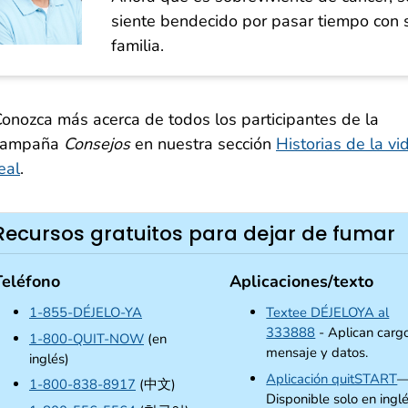
siente bendecido por pasar tiempo con 
familia.
onozca más acerca de todos los participantes de la
campaña
Consejos
en nuestra sección
Historias de la vi
eal
.
Recursos gratuitos para dejar de fumar
Teléfono
Aplicaciones/texto
1-855-DÉJELO-YA
Textee DÉJELOYA al
333888
- Aplican carg
1-800-QUIT-NOW
(en
mensaje y datos.
inglés)
e
Aplicación quitSTART
1-800-838-8917
(中文)
Disponible solo en inglé