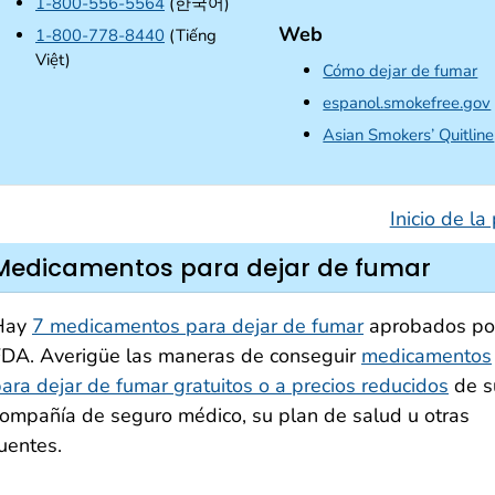
1-800-556-5564
(한국어)
Web
1-800-778-8440
(Tiếng
Việt)
Cómo dejar de fumar
espanol.smokefree.gov
Asian Smokers’ Quitline
Inicio de la
Medicamentos para dejar de fumar
Hay
7 medicamentos para dejar de fumar
aprobados por
DA. Averigüe las maneras de conseguir
medicamentos
ara dejar de fumar gratuitos o a precios reducidos
de s
ompañía de seguro médico, su plan de salud u otras
uentes.