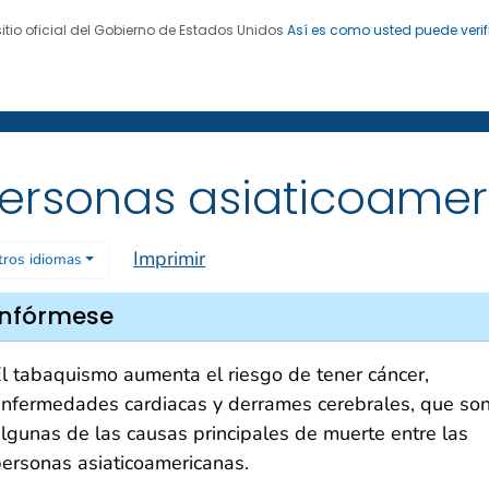
sitio oficial del Gobierno de Estados Unidos
Así es como usted puede verif
 de Enfermedades. CDC 24/7: Salvamos vidas. Protegemo
 de exfumadores
®
ersonas asiaticoame
Imprimir
tros idiomas
Infórmese
l tabaquismo aumenta el riesgo de tener cáncer,
nfermedades cardiacas y derrames cerebrales, que so
lgunas de las causas principales de muerte entre las
ersonas asiaticoamericanas.