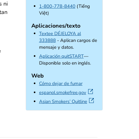
s ni
1-800-778-8440
(Tiếng
tan
Việt)
Aplicaciones/texto
Textee DÉJELOYA al
333888
- Aplican cargos de
mensaje y datos.
e
external icon
Aplicación quitSTART
—
Disponible solo en inglés.
Web
Cómo dejar de fumar
external icon
espanol.smokefree.gov
external icon
Asian Smokers’ Quitline