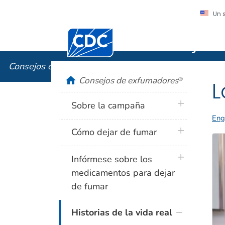
Un 
Centros para el Control y la Prevención
Consejos
Consejos de exfumadores
®
home
Consejos de exfumadores
®
L
plus icon
Sobre la campaña
Eng
plus icon
Cómo dejar de fumar
plus icon
Infórmese sobre los
medicamentos para dejar
de fumar
Historias de la vida real