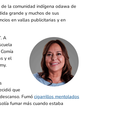
te de la comunidad indígena odawa de
endida grande y muchos de sus
ios en vallas publicitarias y en
. A
scuela
. Comía
s y el
mmy.
s
ecidió que
e descanso. Fumó
cigarrillos mentolados
y solía fumar más cuando estaba