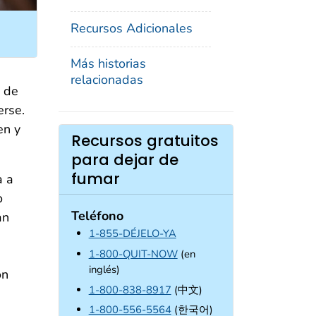
Recursos Adicionales
Más historias
relacionadas
e de
erse.
en y
Recursos gratuitos
para dejar de
fumar
a a
o
Teléfono
an
1-855-DÉJELO-YA
1-800-QUIT-NOW
(en
inglés)
ón
1-800-838-8917
(中文)
1-800-556-5564
(한국어)