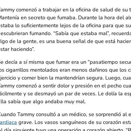
ammy comenzó a trabajar en la oficina de salud de su 
antenía en secreto que fumaba. Durante la hora del al
staba lo suficientemente lejos de la oficina para que 
escubrieran fumando. “Sabía que estaba mal”, recuerd
lgo de la gente, es una buena señal de que está haci
star haciendo”.
e decía a sí misma que fumar era un “pasatiempo secu
os cigarrillos mentolados eran menos dañinos que los c
jercicio y comer bien la mantendrían segura. Luego, c
ammy comenzó a sentir dolor y presión en el pecho cua
ácilmente y se desmayó un par de veces. Le dolía la esp
lla sabía que algo andaba muy mal.
uando Tammy consultó a un médico, se sorprendió al e
ardiaca
grave. Los vasos sanguíneos de su corazón es
l día siguiente tuvo una operación a corazón abierto. “R