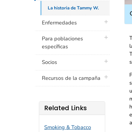
La historia de Tammy W.
plus icon
Enfermedades
plus icon
T
Para poblaciones
l
específicas
T
plus icon
s
Socios
P
plus icon
Recursos de la campaña
s
u
m
h
Related Links
e
a
Smoking & Tobacco