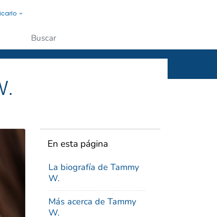
icarlo
s a la gente.
Enviar
W.
En esta página
La biografía de Tammy
W.
Más acerca de Tammy
W.