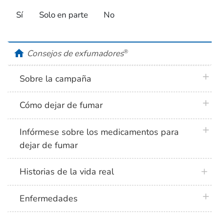
Sí
Solo en parte
No
home
Consejos de exfumadores
®
plus 
Sobre la campaña
plus 
Cómo dejar de fumar
plus 
Infórmese sobre los medicamentos para
dejar de fumar
Historias de la vida real
plus 
Enfermedades