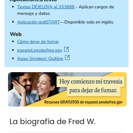
Textee DÉJELOYA al 333888
- Aplican cargos de
mensaje y datos.
external icon
Aplicación quitSTART
—Disponible solo en inglés.
Web
Cómo dejar de fumar
external icon
espanol.smokefree.gov
external icon
Asian Smokers’ Quitline
La biografía de Fred W.