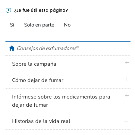
¿Le fue útil esta página?
Sí
Solo en parte
No
home
Consejos de exfumadores
®
plus 
Sobre la campaña
plus 
Cómo dejar de fumar
plus 
Infórmese sobre los medicamentos para
dejar de fumar
Historias de la vida real