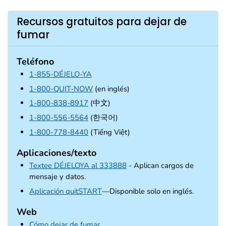
Recursos gratuitos para dejar de
fumar
Teléfono
1-855-DÉJELO-YA
1-800-QUIT-NOW
(en inglés)
1-800-838-8917
(中文)
1-800-556-5564
(한국어)
1-800-778-8440
(Tiếng Việt)
Aplicaciones/texto
Textee DÉJELOYA al 333888
- Aplican cargos de
mensaje y datos.
external icon
Aplicación quitSTART
—Disponible solo en inglés.
Web
Cómo dejar de fumar