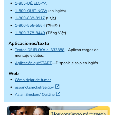
1-855-DÉJELO-YA
1-800-QUIT-NOW
(en inglés)
1-800-838-8917
(中文)
1-800-556-5564
(한국어)
1-800-778-8440
(Tiếng Việt)
Aplicaciones/texto
Textee DÉJELOYA al 333888
- Aplican cargos de
mensaje y datos.
external icon
Aplicación quitSTART
—Disponible solo en inglés.
Web
Cómo dejar de fumar
external icon
espanol.smokefree.gov
external icon
Asian Smokers’ Quitline