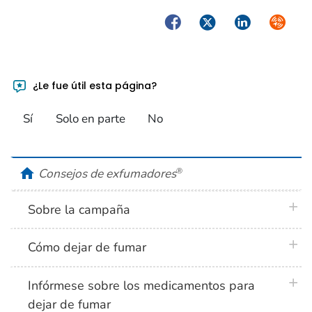
Facebook
Twitter
LinkedIn
Syndica
¿Le fue útil esta página?
Sí
Solo en parte
No
home
Consejos de exfumadores
®
plus 
Sobre la campaña
plus 
Cómo dejar de fumar
plus 
Infórmese sobre los medicamentos para
dejar de fumar