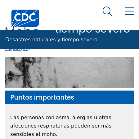
Desastres
Un sitio oficial del Gobierno de Estados Unidos
N
Así es como usted puede verificarlo
Centros para el Control y la Prevención de Enfermed
naturales y
Search Me
tiempo severo
Moho
Desastres naturales y tiempo severo
English (US)
Puntos importantes
Las personas con asma, alergias u otras
afecciones respiratorias pueden ser más
sensibles al moho.