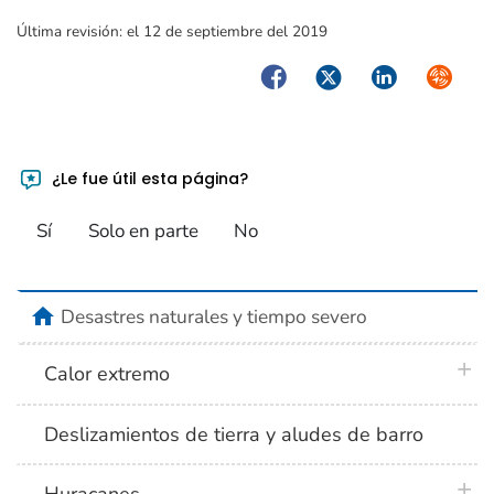
Última revisión:
el 12 de septiembre del 2019
Facebook
Twitter
LinkedIn
Syndica
¿Le fue útil esta página?
Sí
Solo en parte
No
home
Desastres naturales y tiempo severo
plus 
Calor extremo
Deslizamientos de tierra y aludes de barro
plus 