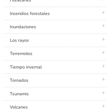
Huracanes
plus 
Incendios forestales
plus 
Inundaciones
plus 
Los rayos
plus 
Terremotos
plus 
Tiempo invernal
plus 
Tornados
plus 
Tsunamis
plus 
Volcanes