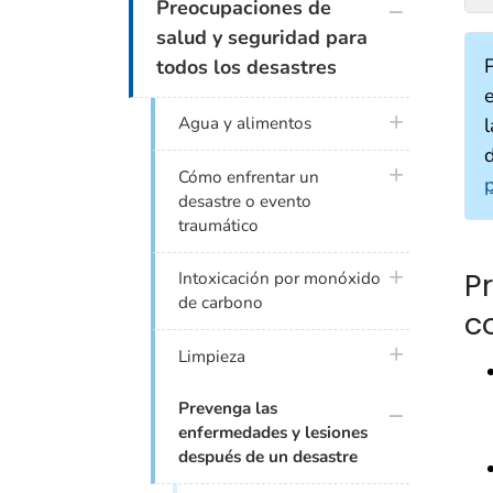
plus icon
Preocupaciones de
salud y seguridad para
todos los desastres
plus icon
Agua y alimentos
d
plus icon
Cómo enfrentar un
desastre o evento
traumático
P
plus icon
Intoxicación por monóxido
de carbono
c
plus icon
Limpieza
plus icon
Prevenga las
enfermedades y lesiones
después de un desastre