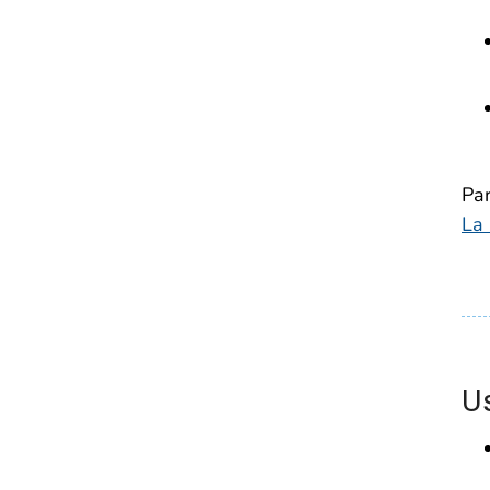
Par
La 
U