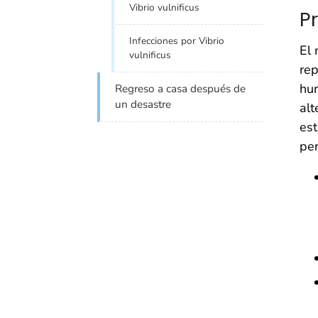
Vibrio vulnificus
P
Infecciones por Vibrio
El 
vulnificus
rep
hur
Regreso a casa después de
un desastre
alt
est
per