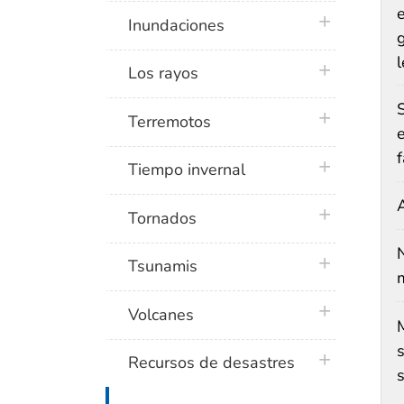
plus icon
Inundaciones
g
l
plus icon
Los rayos
plus icon
Terremotos
f
plus icon
Tiempo invernal
A
plus icon
Tornados
plus icon
Tsunamis
plus icon
Volcanes
plus icon
Recursos de desastres