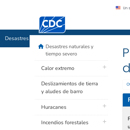
Un 
Centros para el Control y la Prevención
Desastres
Desastres naturales y tiempo severo
home
Desastres naturales y
P
tiempo severo
d
plus icon
Calor extremo
Deslizamientos de tierra
O
y aludes de barro
plus icon
Huracanes
plus icon
Incendios forestales
u