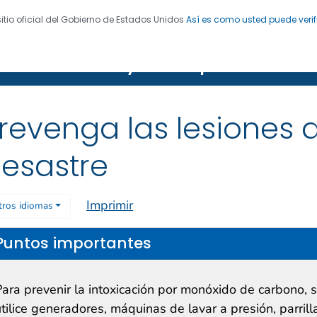
sitio oficial del Gobierno de Estados Unidos
Así es como usted puede verif
 de Enfermedades. CDC 24/7: Salvamos vidas. Protegemo
 naturales y tiempo severo
revenga las lesiones
esastre
Imprimir
tros idiomas
Puntos importantes
Para prevenir la intoxicación por monóxido de carbono, 
tilice generadores, máquinas de lavar a presión, parrill