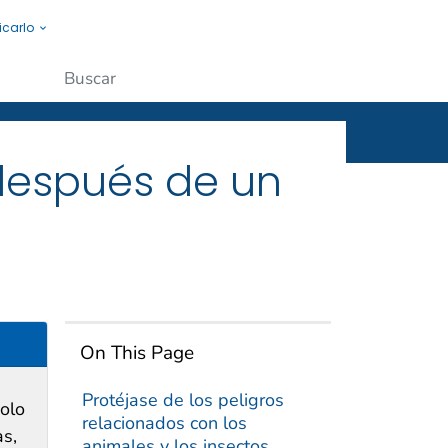
icarlo
s a la gente.
Enviar
 después de un
On This Page
Protéjase de los peligros
solo
relacionados con los
as,
animales y los insectos