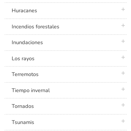
plus 
Huracanes
plus 
Incendios forestales
plus 
Inundaciones
plus 
Los rayos
plus 
Terremotos
plus 
Tiempo invernal
plus 
Tornados
plus 
Tsunamis