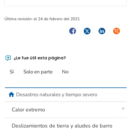
Última revisión:
el 24 de febrero del 2021
Facebook
Twitter
LinkedIn
Syndica
¿Le fue útil esta página?
Sí
Solo en parte
No
home
Desastres naturales y tiempo severo
plus 
Calor extremo
Deslizamientos de tierra y aludes de barro