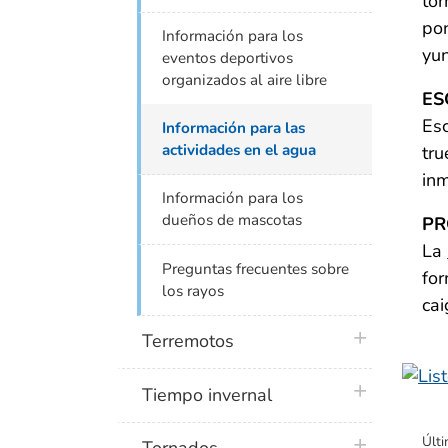
tor
po
Información para los
yun
eventos deportivos
organizados al aire libre
ES
Esc
Información para las
actividades en el agua
tru
inm
Información para los
dueños de mascotas
PR
La
Preguntas frecuentes sobre
for
los rayos
cai
plus icon
Terremotos
plus icon
Tiempo invernal
Últi
plus icon