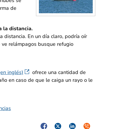
s nubes se
orma de
la distancia.
distancia. En un día claro, podría oír
 o ve relámpagos busque refugio
en inglés)
ofrece una cantidad de
ño en caso de que le caiga un rayo o le
Facebook
Twitter
LinkedIn
Syndicate