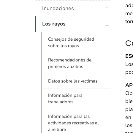
ade
plus icon
Inundaciones
met
tor
plus icon
Los rayos
Consejos de seguridad
C
sobre los rayos
ES
Recomendaciones de
Los
primeros auxilios
pod
Datos sobre las víctimas
AP
Obs
Información para
bie
trabajadores
pla
Información para las
en 
actividades recreativas al
los
aire libre