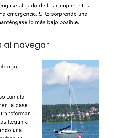
nténgase alejado de los componentes
 una emergencia. Si lo sorprende una
manténgase lo más bajo posible.
s al navegar
embargo,
ipo cúmulo
enen la base
 transformar
os llegan a
lando una