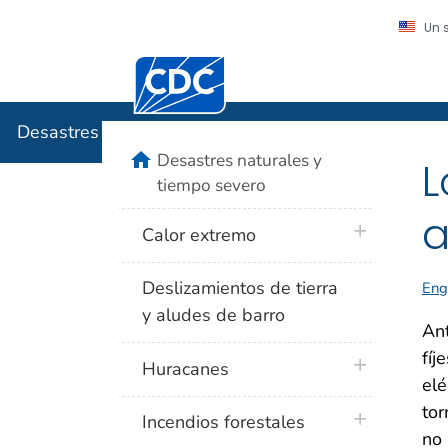
Un 
Centros para el Control y la Prevención
Desastres
Desastres naturales y tiempo severo
home
Desastres naturales y
L
tiempo severo
a
plus icon
Calor extremo
Deslizamientos de tierra
Eng
y aludes de barro
Ant
fíj
plus icon
Huracanes
elé
tor
plus icon
Incendios forestales
no 