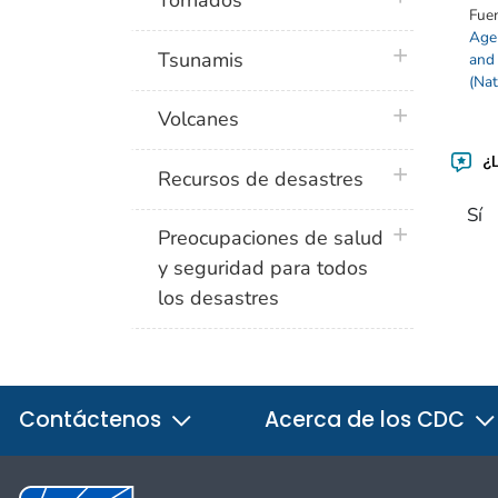
Tornados
Fue
Agen
plus icon
Tsunamis
and
(Nat
plus icon
Volcanes
¿L
plus icon
Recursos de desastres
Sí
plus icon
Preocupaciones de salud
y seguridad para todos
los desastres
Contáctenos
Acerca de los CDC