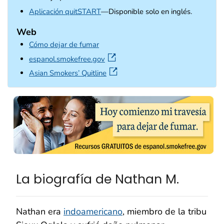
external icon
Aplicación quitSTART
—Disponible solo en inglés.
Web
Cómo dejar de fumar
external icon
espanol.smokefree.gov
external icon
Asian Smokers’ Quitline
La biografía de Nathan M.
Nathan era
indoamericano
, miembro de la tribu