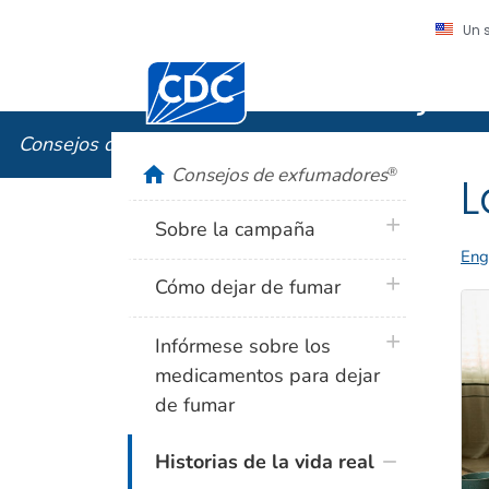
Un 
Centros para el Control y la Prevención
Consejos
Consejos de exfumadores
®
home
Consejos de exfumadores
®
L
plus icon
Sobre la campaña
Eng
plus icon
Cómo dejar de fumar
plus icon
Infórmese sobre los
medicamentos para dejar
de fumar
Historias de la vida real