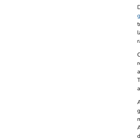
D
t
l
r
C
r
a
T
a
A
g
m
A
d