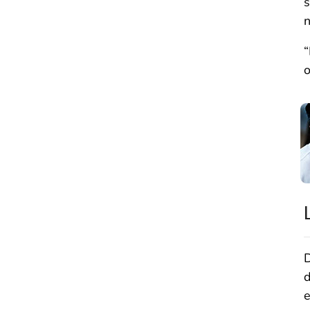
s
n
“
o
D
d
e