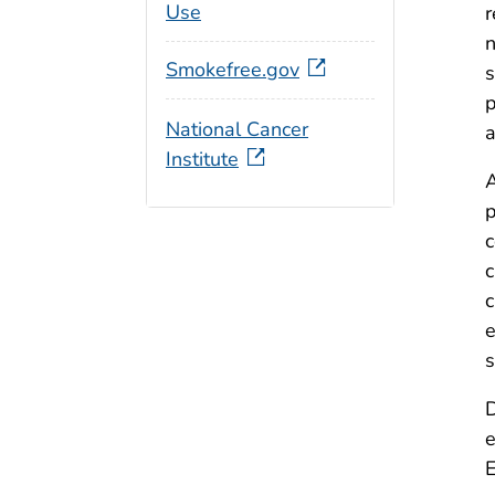
Use
r
n
Smokefree.gov
s
p
National Cancer
a
Institute
A
p
c
c
c
e
s
D
e
E