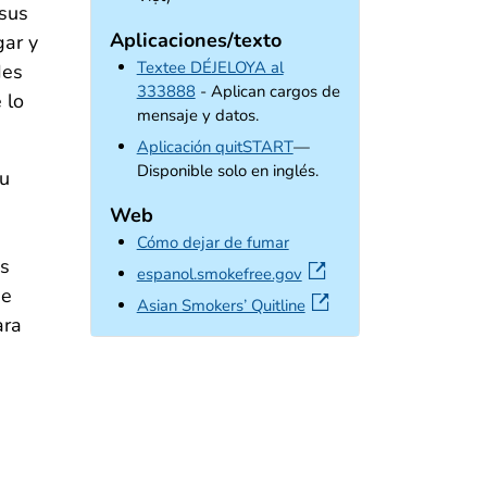
 sus
Aplicaciones/texto
gar y
Textee DÉJELOYA al
des
333888
- Aplican cargos de
 lo
mensaje y datos.
external icon
Aplicación quitSTART
—
Disponible solo en inglés.
su
Web
Cómo dejar de fumar
ás
external icon
espanol.smokefree.gov
ue
external icon
Asian Smokers’ Quitline
ara