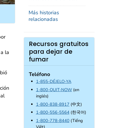
Más historias
relacionadas
por
Recursos gratuitos
para dejar de
a la
fumar
bió
Teléfono
1-855-DÉJELO-YA
ción
1-800-QUIT-NOW
(en
al
inglés)
1-800-838-8917
(中文)
1-800-556-5564
(한국어)
1-800-778-8440
(Tiếng
Việt)