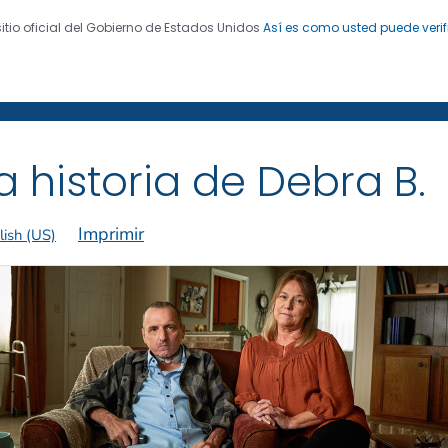
sitio oficial del Gobierno de Estados Unidos
Así es como usted puede verif
 de Enfermedades. CDC 24/7: Salvamos vidas. Protegemo
 de exfumadores
®
a historia de Debra B.
Imprimir
lish (US)