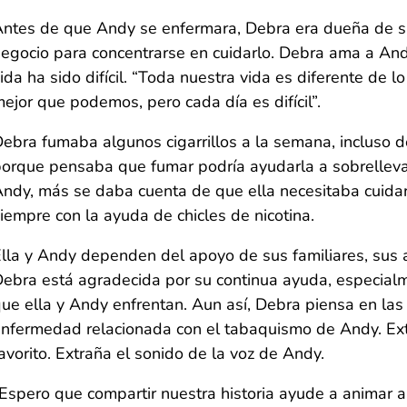
ntes de que Andy se enfermara, Debra era dueña de su
egocio para concentrarse en cuidarlo. Debra ama a And
ida ha sido difícil. “Toda nuestra vida es diferente de
ejor que podemos, pero cada día es difícil”.
ebra fumaba algunos cigarrillos a la semana, incluso
orque pensaba que fumar podría ayudarla a sobrelleva
ndy, más se daba cuenta de que ella necesitaba cuidar
iempre con la ayuda de chicles de nicotina.
lla y Andy dependen del apoyo de sus familiares, sus a
ebra está agradecida por su continua ayuda, especialm
ue ella y Andy enfrentan. Aun así, Debra piensa en la
nfermedad relacionada con el tabaquismo de Andy. Ext
avorito. Extraña el sonido de la voz de Andy.
Espero que compartir nuestra historia ayude a animar a 