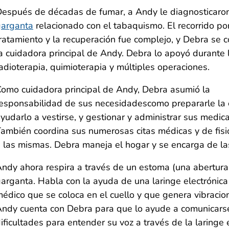
espués de décadas de fumar, a Andy le diagnosticar
garganta
relacionado con el tabaquismo. El recorrido por
ratamiento y la recuperación fue complejo, y Debra se c
a cuidadora principal de Andy. Debra lo apoyó durante 
adioterapia, quimioterapia y múltiples operaciones.
omo cuidadora principal de Andy, Debra asumió la
esponsabilidad de sus necesidadescomo prepararle la 
yudarlo a vestirse, y gestionar y administrar sus medi
ambién coordina sus numerosas citas médicas y de fisio
 las mismas. Debra maneja el hogar y se encarga de las
ndy ahora respira a través de un estoma (una abertura
arganta. Habla con la ayuda de una laringe electrónica (o
édico que se coloca en el cuello y que genera vibracion
ndy cuenta con Debra para que lo ayude a comunicars
ificultades para entender su voz a través de la laringe e