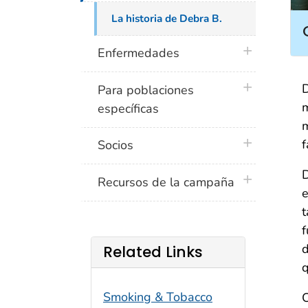
La historia de Debra B.
plus icon
Enfermedades
plus icon
D
Para poblaciones
m
específicas
m
plus icon
f
Socios
D
plus icon
Recursos de la campaña
e
t
f
d
Related Links
q
Smoking & Tobacco
C