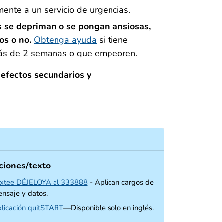
mente a un servicio de urgencias.
 se depriman o se pongan ansiosas,
os o no.
Obtenga ayuda
si tiene
más de 2 semanas o que empeoren.
s efectos secundarios y
ciones/texto
xtee DÉJELOYA al 333888
- Aplican cargos de
nsaje y datos.
external icon
licación quitSTART
—Disponible solo en inglés.