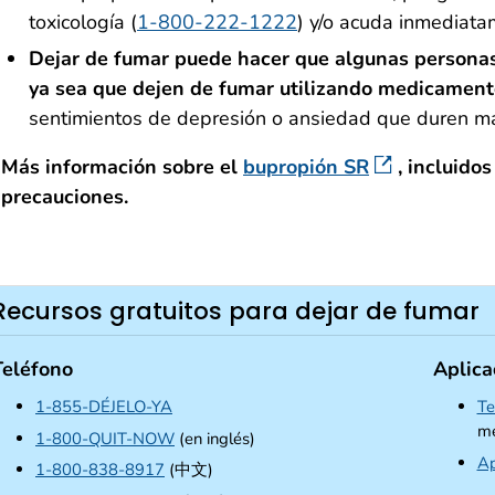
toxicología (
1-800-222-1222
) y/o acuda inmediata
Dejar de fumar puede hacer que algunas personas
ya sea que dejen de fumar utilizando medicament
sentimientos de depresión o ansiedad que duren 
Más información sobre el
bupropión SR
, incluido
precauciones.
Recursos gratuitos para dejar de fumar
Teléfono
Aplica
1-855-DÉJELO-YA
Te
me
1-800-QUIT-NOW
(en inglés)
Ap
1-800-838-8917
(中文)