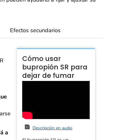
Efectos secundarios
Cómo usar
SR
bupropión SR para
dejar de fumar
que
tarse
Descripción en audio
rá a
El bupropión SR es un