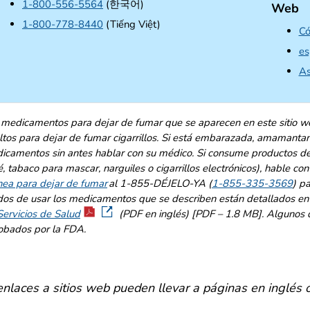
1-800-556-5564
(한국어)
Web
1-800-778-8440
(Tiếng Việt)
Có
es
As
 medicamentos para dejar de fumar que se aparecen en este sitio w
ltos para dejar de fumar cigarrillos. Si está embarazada, amamanta
icamentos sin antes hablar con su médico. Si consume productos del
, tabaco para mascar, narguiles o cigarrillos electrónicos), hable co
ínea para dejar de fumar
al 1-855-DÉJELO-YA (
1-855-335-3569
) p
os de usar los medicamentos que se describen están detallados en
Servicios de Salud
(PDF en inglés) [PDF – 1.8 MB
]
. Algunos 
obados por la FDA.
enlaces a sitios web pueden llevar a páginas en inglés 