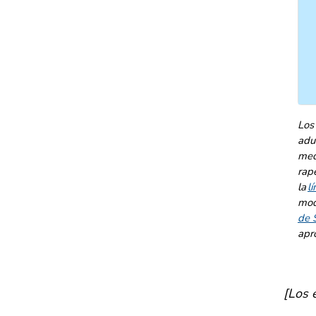
Los
adu
med
rapé
la
l
mod
de 
apr
[Los 