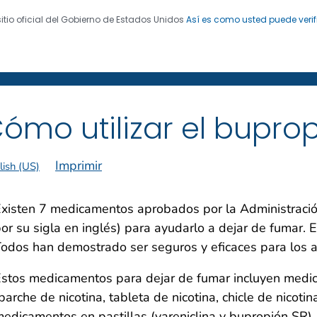
sitio oficial del Gobierno de Estados Unidos
Así es como usted puede verif
 de Enfermedades. CDC 24/7: Salvamos vidas. Protegemo
 de exfumadores
®
ómo utilizar el bupro
Imprimir
lish (US)
xisten 7 medicamentos aprobados por la Administraci
or su sigla en inglés) para ayudarlo a dejar de fumar. 
odos han demostrado ser seguros y eficaces para los ad
stos medicamentos para dejar de fumar incluyen medic
parche de nicotina, tableta de nicotina, chicle de nicotin
edicamentos en pastillas (vareniclina y bupropión SR).