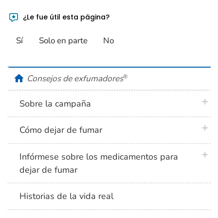
¿Le fue útil esta página?
Sí
Solo en parte
No
home
Consejos de exfumadores
®
plus 
Sobre la campaña
plus 
Cómo dejar de fumar
plus 
Infórmese sobre los medicamentos para
dejar de fumar
Historias de la vida real