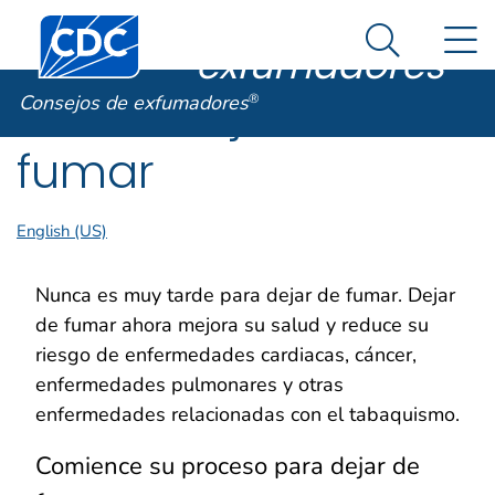
Consejos de
Un sitio oficial del Gobierno de Estados Unidos
Centros para el Control y la Prevención de Enfermed
N
Así es como usted puede verificarlo
exfumadores
®
Search Me
Cómo dejar de
Consejos de exfumadores
®
fumar
English (US)
Nunca es muy tarde para dejar de fumar. Dejar
de fumar ahora mejora su salud y reduce su
riesgo de enfermedades cardiacas, cáncer,
enfermedades pulmonares y otras
enfermedades relacionadas con el tabaquismo.
Comience su proceso para dejar de