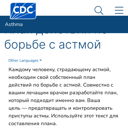
Centers for Disease Control and Prevention. CDC twen
An official website of the United States government
N
Asthma
Here's how you know
Search Me
Asthma
План действий по
борьбе с астмой
Other Languages
Каждому человеку, страдающему астмой,
необходим свой собственный план
действий по борьбе с астмой. Совместно с
вашим лечащим врачом разработайте план,
который подходит именно вам. Ваша
цель — предотвращать и контролировать
приступы астмы. Используйте этот текст для
составления плана.