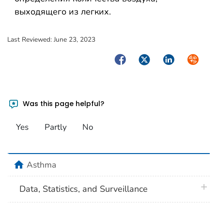
выходящего из легких.
Last Reviewed:
June 23, 2023
Facebook
Twitter
LinkedIn
Syndica
Was this page helpful?
Yes
Partly
No
home
Asthma
plus 
Data, Statistics, and Surveillance