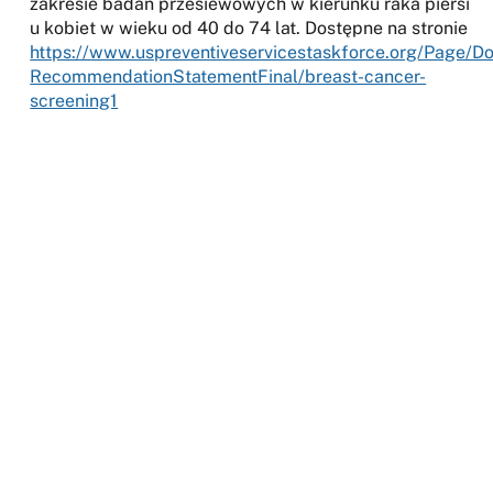
zakresie badań przesiewowych w kierunku raka piersi
u kobiet w wieku od 40 do 74 lat. Dostępne na stronie
https://www.uspreventiveservicestaskforce.org/Page/D
RecommendationStatementFinal/breast-cancer-
screening1