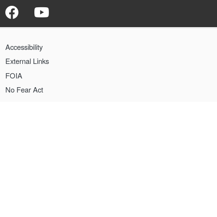
Accessibility
External Links
FOIA
No Fear Act
Nondiscrimination
Office of the Inspector General
Policies
Privacy
Vulnerability Disclosure Policy
USA.gov
The World Trade Center Health Program is administered by the National
Institute for Occupational Safety and Health, part of the Centers for
Disease Control and Prevention.