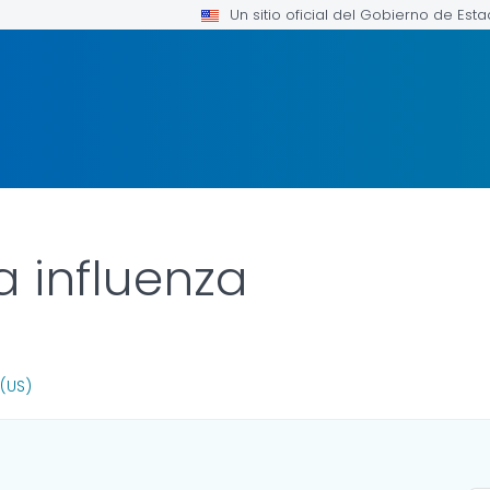
Un sitio oficial del Gobierno de Est
a influenza
FOR DETAILS.
(US)