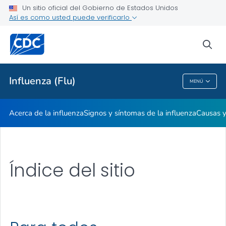
Un sitio oficial del Gobierno de Estados Unidos
Influenza: qué hacer si se enferma
Así es como usted puede verificarlo
VER TODO
sea
Temas relacionados
Influenza (Flu)
MENÚ
Influenza (Flu)
Acerca de la influenza
Signos y síntomas de la influenza
Causas 
Índice del sitio