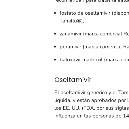
fosfato de oseltamivir (dispo
Tamiflu®),
zanamivir (marca comercial R
peramivir (marca comercial R
baloxavir marboxil (marca com
Oseltamivir
El oseltamivir genérico y el Ta
líquida, y están aprobados por
los EE. UU. (FDA, por sus sigla
influenza en las personas de 14