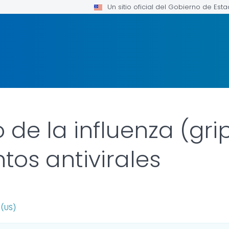
Un sitio oficial del Gobierno de Est
 de la influenza (gri
os antivirales
 FOR DETAILS.
 (US)