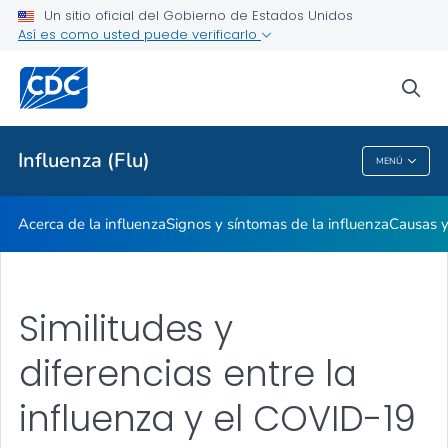
Un sitio oficial del Gobierno de Estados Unidos
Influenza: qué hacer si se enferma
Así es como usted puede verificarlo
VER TODO
sea
Temas relacionados
Influenza (Flu)
MENÚ
Influenza (Flu)
Acerca de la influenza
Signos y síntomas de la influenza
Causas 
Similitudes y
diferencias entre la
influenza y el COVID-19