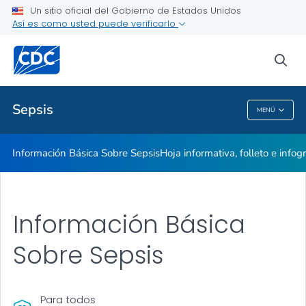
Un sitio oficial del Gobierno de Estados Unidos
Así es como usted puede verificarlo
Información Básica Sobre Sepsis
Hoja informativa, folleto e infografía
sea
VER TODO
INICIO
Sepsis
MENÚ
Sepsis
Información Básica Sobre Sepsis
Hoja informativa, folleto e infogr
Información Básica
Sobre Sepsis
Para todos