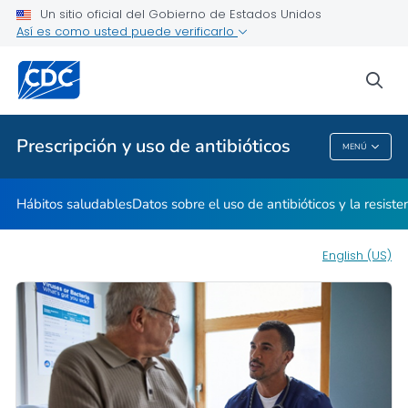
Un sitio oficial del Gobierno de Estados Unidos
Datos sobre el uso de antibióticos y la resistencia a los
Así es como usted puede verificarlo
antimicrobianos
Recursos educativos
sea
VER TODO
INICIO
Prescripción y uso de antibióticos
MENÚ
Prescripción Y Uso De Antibióticos
Hábitos saludables
Datos sobre el uso de antibióticos y la resiste
English (US)