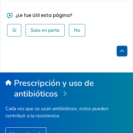
¿Le fue útil esta página?
Sí
Solo en parte
No
Inici
de
la
Prescripción y uso de
pági
antibióticos
Cada vez que se usan antibióticos, estos pueden
contribuir a la resistencia.