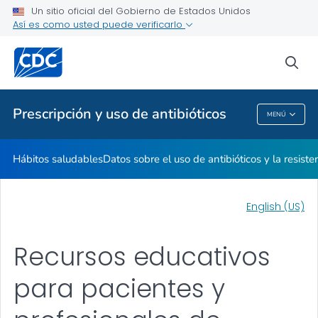
Un sitio oficial del Gobierno de Estados Unidos
Datos sobre el uso de antibióticos y la resistencia a los
Así es como usted puede verificarlo
antimicrobianos
Recursos educativos
sea
VER TODO
INICIO
Prescripción y uso de antibióticos
MENÚ
Prescripción Y Uso De Antibióticos
Hábitos saludables
Datos sobre el uso de antibióticos y la resiste
English (US)
Recursos educativos
para pacientes y