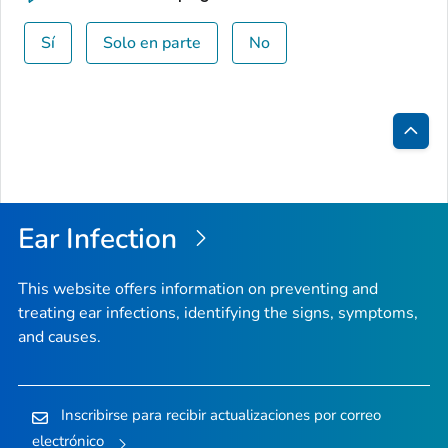
Sí
Solo en parte
No
Inici
de
la
Ear Infection
pági
This website offers information on preventing and
treating ear infections, identifying the signs, symptoms,
and causes.
Inscribirse para recibir actualizaciones por correo
electrónico