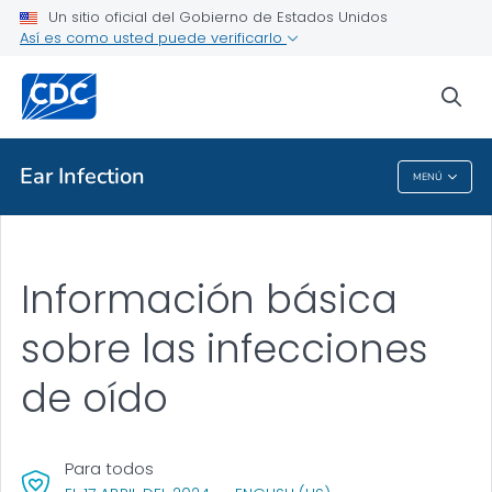
Un sitio oficial del Gobierno de Estados Unidos
Temas de salud de la A a la Z
Así es como usted puede verificarlo
Brotes
sea
Acerca de los CDC
Ear Infection
MENÚ
Ear Infection
Información básica
sobre las infecciones
de oído
Para todos