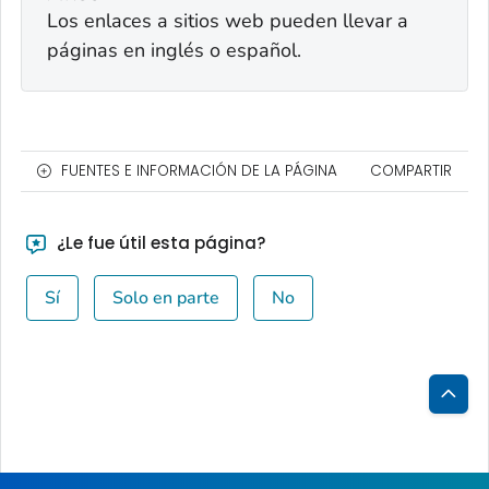
Los enlaces a sitios web pueden llevar a
páginas en inglés o español.
FUENTES E INFORMACIÓN DE LA PÁGINA
COMPARTIR
¿Le fue útil esta página?
Sí
Solo en parte
No
Inici
de
la