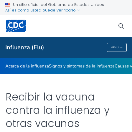
Un sitio oficial del Gobierno de Estados Unidos
Influenza: qué hacer si se enferma
Así es como usted puede verificarlo
VER TODO
sea
Temas relacionados
Influenza (Flu)
MENÚ
Influenza (Flu)
Acerca de la influenza
Signos y síntomas de la influenza
Causas 
Recibir la vacuna
contra la influenza y
otras vacunas