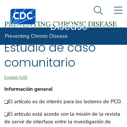
Preventing
Un sitio oficial del Gobierno de Estados Unidos
N
Así es como usted puede verificarlo
Centros para el Control y la Prevención de Enfermed
Chronic
Search Me
Disease
Preventing Chronic Disease
Estudio de caso
comunitario
English (US)
Información general
El artículo es de interés para los lectores de PCD.
El artículo está acorde con la misión de la revista
de servir de interfase entre la investigación de