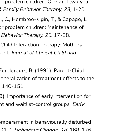
or problem children: One and two year
& Family Behavior Therapy, 23
, 1-20.
, C., Hembree-Kigin, T., & Capage, L.
or problem children: Maintenance of
 Behavior Therapy, 20,
17-38.
Child Interaction Therapy: Mothers’
ent.
Journal of Clinical Child and
 Funderburk, B. (1991). Parent-Child
eneralization of treatment effects to the
, 140-151.
9). Importance of early intervention for
t and waitlist-control groups.
Early
 temperament in behaviourally disturbed
PCIT).
Behaviour Change, 18
, 168-176.