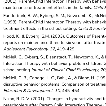
(2001). Parent-Child Interaction Therapy with behavi
maintenance of treatment effects in the family.
Child 
Funderburk, B. W., Eyberg, S. M., Newcomb, K., McNeil
(1998). Parent-Child Interaction Therapy with behavi
treatment effects in the school setting.
Child & Family
Hood, K., & Eyberg, S.M. (2003). Outcomes of Parent-
reports on maintenance three to six years after treatm
Adolescent Psychology, 32
, 419-429.
McNeil, C., Eyberg, S., Eisenstadt, T., Newcomb, K., &
Interaction Therapy with behavior problem children: G
school setting.
Journal of Clinical Child Psychology, 20
McNeil, C. B., Capage, L. C., Bahl, A., & Blanc, H. (199
disruptive behavior problems: Comparison of treatmen
Education & Development, 10,
445-454.
Nixon, R. D. V. (2001). Changes in hyperactivity and
preschoolers after Parent-Child Interaction Therapy (