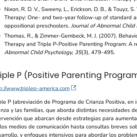
Nixon, R. D. V., Sweeny, L., Erickson, D. B., & Touyz, S
Therapy: One- and two-year follow-up of standard a
oppositional preschoolers.
Journal of Abnormal Child 
Thomas, R., & Zimmer-Gembeck, M. J. (2007). Behavio
Therapy and Triple P-Positive Parenting Program: A 
Abnormal Child Psychology, 35
(3), 479-495.
riple P (Positive Parenting Progra
p://www.triplep-america.com
ple P (abreviación de Programa de Crianza Positiva, en 
anza y las familias, que aborda distintas necesidades d
ervención que abarcan desde estrategias para aumentar 
los medios de comunicación hasta consultas breves s
arrollo, y enfoques intensivos para abordar los probl