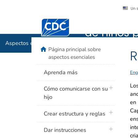
Un 
Aspectos 
Centros para el Control y la Prevención
de niños 
Aspectos esenciales para la crianza de niños pequeñ
home
Página principal sobre
R
aspectos esenciales
Aprenda más
Eng
Los
plus icon
Cómo comunicarse con su
and
hijo
en 
Cap
plus icon
Crear estructura y reglas
ens
int
plus icon
Dar instrucciones
cri