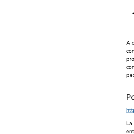
A c
com
pro
com
pad
P
htt
La 
ent