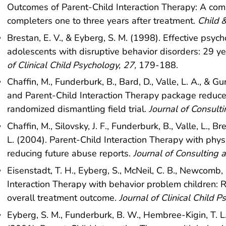
Outcomes of Parent-Child Interaction Therapy: A com
completers one to three years after treatment.
Child 
Brestan, E. V., & Eyberg, S. M. (1998). Effective psyc
adolescents with disruptive behavior disorders: 29 y
of Clinical Child Psychology, 27,
179-188.
Chaffin, M., Funderburk, B., Bard, D., Valle, L. A., & 
and Parent-Child Interaction Therapy package reduces
randomized dismantling field trial.
Journal of Consulti
Chaffin, M., Silovsky, J. F., Funderburk, B., Valle, L., B
L. (2004). Parent-Child Interaction Therapy with physi
reducing future abuse reports.
Journal of Consulting 
Eisenstadt, T. H., Eyberg, S., McNeil, C. B., Newcomb,
Interaction Therapy with behavior problem children: 
overall treatment outcome.
Journal of Clinical Child P
Eyberg, S. M., Funderburk, B. W., Hembree-Kigin, T. L.,