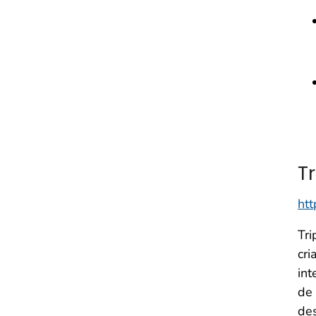
T
htt
Tri
cri
int
de 
des