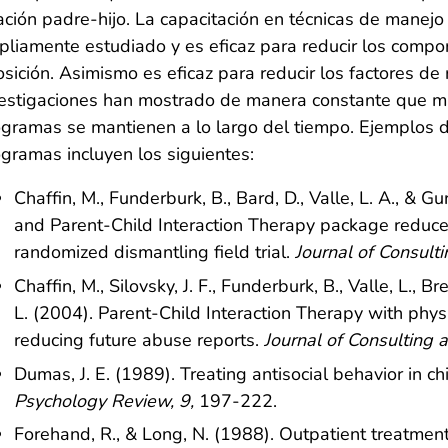
ación padre-hijo. La capacitación en técnicas de mane
liamente estudiado y es eficaz para reducir los compor
sición. Asimismo es eficaz para reducir los factores de 
estigaciones han mostrado de manera constante que mu
gramas se mantienen a lo largo del tiempo. Ejemplos d
gramas incluyen los siguientes:
Chaffin, M., Funderburk, B., Bard, D., Valle, L. A., & 
and Parent-Child Interaction Therapy package reduces
randomized dismantling field trial.
Journal of Consulti
Chaffin, M., Silovsky, J. F., Funderburk, B., Valle, L., B
L. (2004). Parent-Child Interaction Therapy with physi
reducing future abuse reports.
Journal of Consulting 
Dumas, J. E. (1989). Treating antisocial behavior in c
Psychology Review, 9,
197-222.
Forehand, R., & Long, N. (1988). Outpatient treatment 