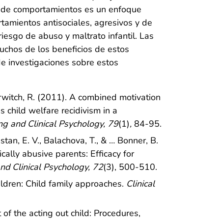
jo de comportamientos es un enfoque
tamientos antisociales, agresivos y de
riesgo de abuso y maltrato infantil. Las
chos de los beneficios de estos
e investigaciones sobre estos
Gurwitch, R. (2011). A combined motivation
 child welfare recidivism in a
ng and Clinical Psychology, 79
(1)
,
84-95.
restan, E. V., Balachova, T., & … Bonner, B.
cally abusive parents: Efficacy for
and Clinical Psychology, 72
(3), 500-510.
hildren: Child family approaches.
Clinical
of the acting out child: Procedures,