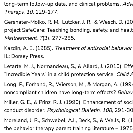
long-term follow-up data, and clinical problems.
Adva
Therapy, 10,
129-177.
Gershater-Molko, R. M., Lutzker, J. R., & Wesch, D. (2
project SafeCare: Teaching bonding, safety, and health
Maltreatment, 7
(3), 277-285.
Kazdin, A. E. (1985).
Treatment of antisocial behavior 
IL: Dorsey Press.
Letarte, M. J., Normandeau, S., & Allard, J. (2010). Ef
“Incredible Years” in a child protection service.
Child 
Long, P., Forhand, R., Wierson, M., & Morgan, A. (199
noncompliant children have long-term effects?
Behavi
Miller, G. E., & Prinz, R. J. (1990). Enhancement of soci
conduct disorder.
Psychological Bulletin, 108,
291-30
Moreland, J. R., Schwebel, A.I., Beck, S., & Wells, R. 
the behavior therapy parent training literature – 197