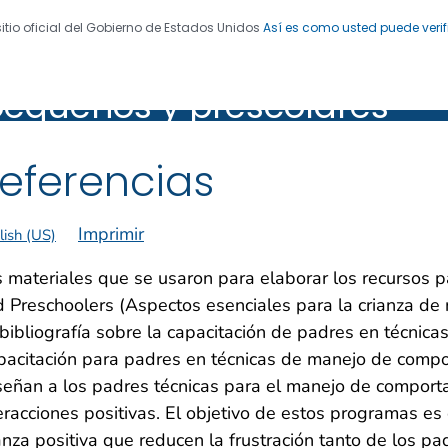
sitio oficial del Gobierno de Estados Unidos
Así es como usted puede verif
esenciales para la crianza
 de Enfermedades. CDC 24/7: Salvamos vidas. Protegemo
pequeños y prescolares
os y prescolares
eferencias
Imprimir
lish (US)
 materiales que se usaron para elaborar los recursos p
 Preschoolers (Aspectos esenciales para la crianza de
bibliografía sobre la capacitación de padres en técnic
acitación para padres en técnicas de manejo de compo
eñan a los padres técnicas para el manejo de comport
eracciones positivas. El objetivo de estos programas e
anza positiva que reducen la frustración tanto de los p