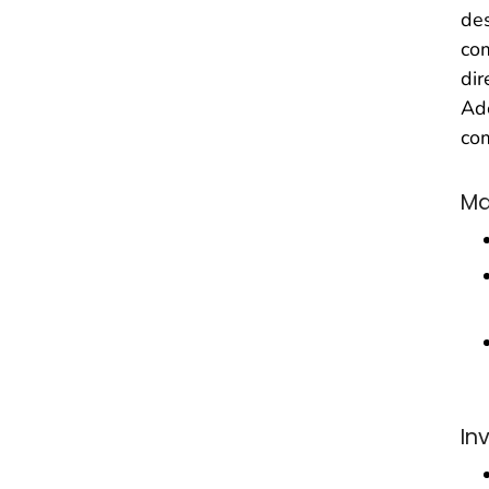
des
com
dir
Ade
com
Ma
In