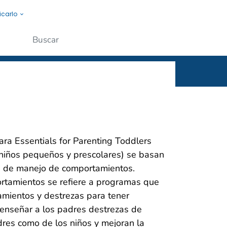
icarlo
s a la gente.
Enviar
ara Essentials for Parenting Toddlers
 niños pequeños y prescolares) se basan
as de manejo de comportamientos.
rtamientos se refiere a programas que
amientos y destrezas para tener
s enseñar a los padres destrezas de
adres como de los niños y mejoran la