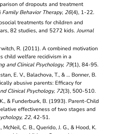
parison of dropouts and treatment
& Family Behavior Therapy
,
26
(4), 1-22.
hosocial treatments for children and
ears, 82 studies, and 5272 kids.
Journal
Gurwitch, R. (2011). A combined motivation
 child welfare recidivism in a
ng and Clinical Psychology, 79
(1)
,
84-95.
restan, E. V., Balachova, T., & … Bonner, B.
cally abusive parents: Efficacy for
and Clinical Psychology, 72
(3), 500-510.
 K., & Funderburk, B. (1993). Parent-Child
Relative effectiveness of two stages and
sychology, 22
, 42-51.
 McNeil, C. B., Querido, J. G., & Hood, K.