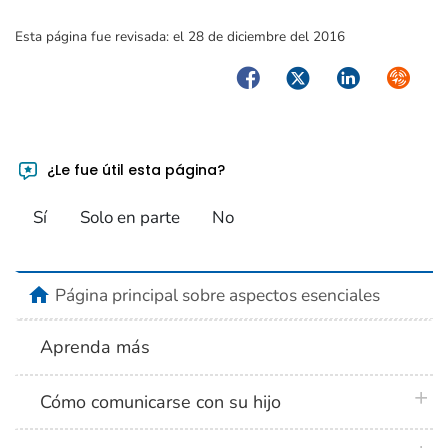
Esta página fue revisada:
el 28 de diciembre del 2016
Facebook
Twitter
LinkedIn
Syndica
¿Le fue útil esta página?
Sí
Solo en parte
No
home
Página principal sobre aspectos esenciales
Aprenda más
plus 
Cómo comunicarse con su hijo