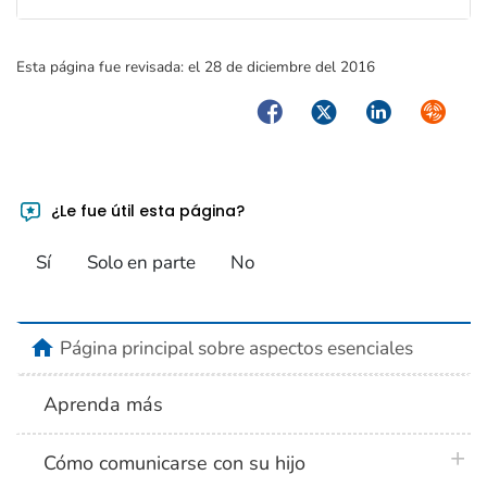
Esta página fue revisada:
el 28 de diciembre del 2016
Facebook
Twitter
LinkedIn
Syndica
¿Le fue útil esta página?
Sí
Solo en parte
No
home
Página principal sobre aspectos esenciales
Aprenda más
plus 
Cómo comunicarse con su hijo