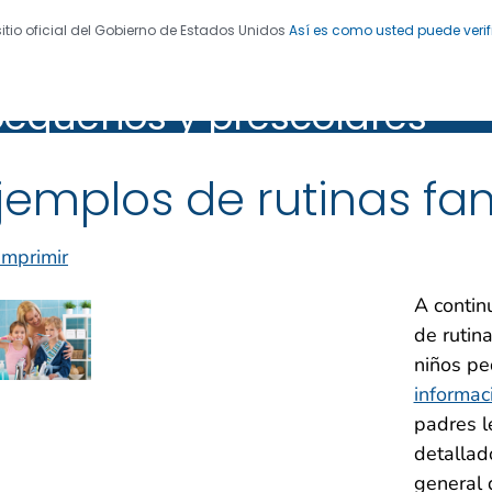
sitio oficial del Gobierno de Estados Unidos
Así es como usted puede verif
esenciales para la crianza
 de Enfermedades. CDC 24/7: Salvamos vidas. Protegemo
pequeños y prescolares
os y prescolares
jemplos de rutinas fam
Imprimir
A contin
de rutin
niños pe
informac
padres l
detallad
general 