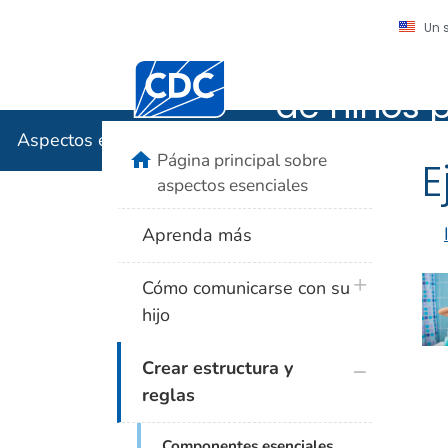
Un 
Aspectos 
Centros para el Control y la Prevención
de niños 
Aspectos esenciales para la crianza de niños pequeñ
home
Página principal sobre
E
aspectos esenciales
Aprenda más
plus icon
Cómo comunicarse con su
hijo
plus icon
Crear estructura y
reglas
plus icon
Componentes esenciales