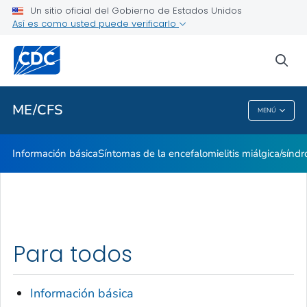
Un sitio oficial del Gobierno de Estados Unidos
Stakeholder Engagement and Communication (SEC) calls
Así es como usted puede verificarlo
VER TODO
sea
Proveedores de atención médica
ME/CFS
MENÚ
ME/CFS
Información básica
Síntomas de la encefalomielitis miálgica/síndr
Para todos
Información básica