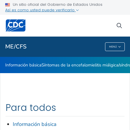
Un sitio oficial del Gobierno de Estados Unidos
Stakeholder Engagement and Communication (SEC) calls
Así es como usted puede verificarlo
VER TODO
sea
Proveedores de atención médica
ME/CFS
MENÚ
ME/CFS
Información básica
Síntomas de la encefalomielitis miálgica/síndr
Para todos
Información básica