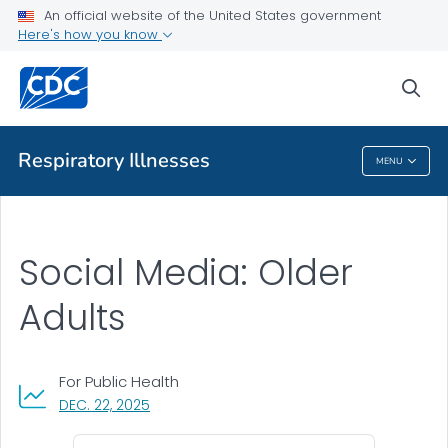
An official website of the United States government
Communication Toolkit
Here's how you know
VIEW ALL
sea
Related Topics
Respiratory Illnesses
MENU
Respiratory Illnesses
Social Media: Older
Adults
For Public Health
, VISIT LINK FOR DETAILS.
DEC. 22, 2025