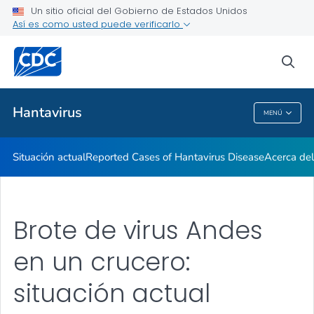
Un sitio oficial del Gobierno de Estados Unidos
Así es como usted puede verificarlo
Proveedores de atención médica
sea
Salud pública
Hantavirus
MENÚ
Hantavirus
Situación actual
Reported Cases of Hantavirus Disease
Acerca del
Brote de virus Andes
en un crucero:
situación actual