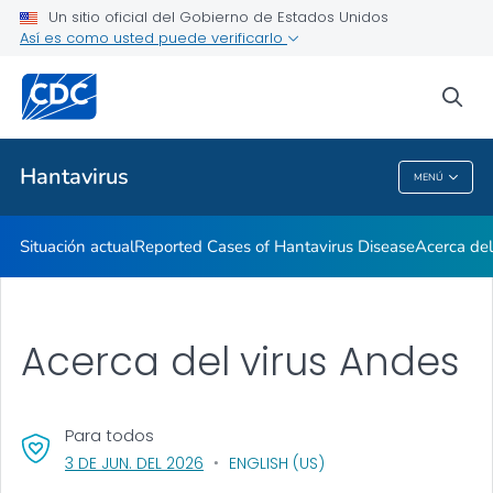
Un sitio oficial del Gobierno de Estados Unidos
Así es como usted puede verificarlo
Proveedores de atención médica
sea
Salud pública
Hantavirus
MENÚ
Hantavirus
Situación actual
Reported Cases of Hantavirus Disease
Acerca del
Acerca del virus Andes
Para todos
, VISIT LINK FOR DETAILS.
3 DE JUN. DEL 2026
ENGLISH (US)