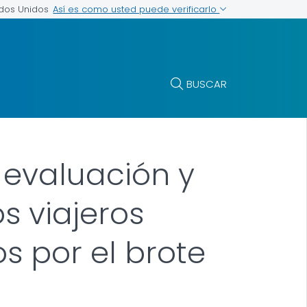
Así es como usted puede verificarlo
ados Unidos
BUSCAR
a evaluación y
s viajeros
s por el brote