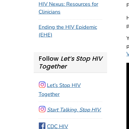
HIV Nexus: Resources for
F
Clinicians
H
p
Ending the HIV Epidemic
(EHE)
Y
p
Follow
Let’s Stop HIV
Together
Let’s Stop HIV
Together
Start Talking. Stop HIV.
CDC HIV