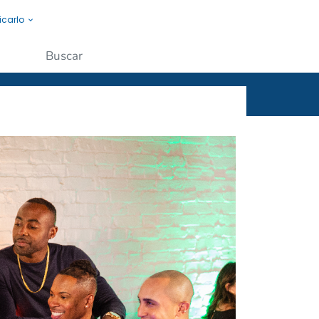
icarlo
s a la gente.
Enviar