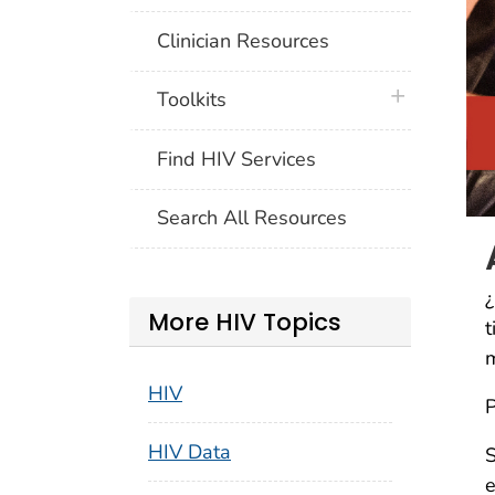
Clinician Resources
plus icon
Toolkits
Find HIV Services
Search All Resources
¿
More HIV Topics
t
m
HIV
P
HIV Data
S
e