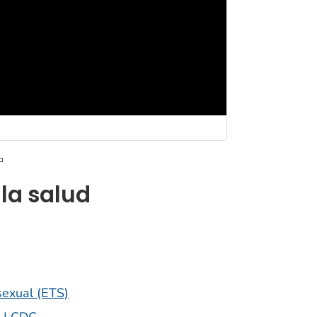
la salud
sexual (ETS)
s | CDC