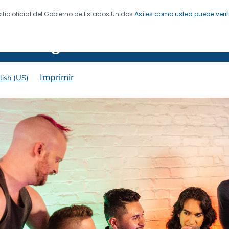
sitio oficial del Gobierno de Estados Unidos
Así es como usted puede verif
 de Enfermedades. CDC 24/7: Salvamos vidas. Protegemo
 HIV Together
Imprimir
lish (US)
PrEParado