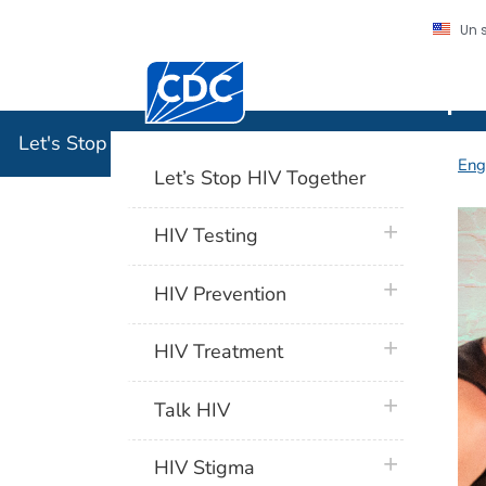
Un 
Centros para el Control y la Prevención
Let's Stop
Let's Stop HIV Together
Eng
Let’s Stop HIV Together
#
plus icon
HIV Testing
plus icon
HIV Prevention
plus icon
HIV Treatment
plus icon
Talk HIV
plus icon
HIV Stigma