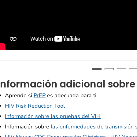
Información adicional sobre 
Aprende si
PrEP
es adecuada para ti
HIV Risk Reduction Tool
Información sobre las pruebas del VIH
Información sobre
las enfermedades de transmisión 
HIV Nexus: CDC Resources for Clinicians | HIV Nexu