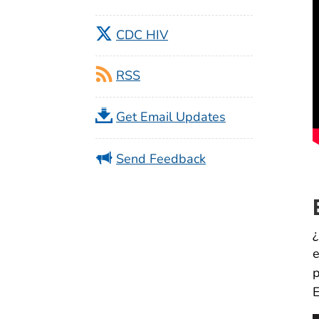
CDC HIV
RSS
Get Email Updates
Send Feedback
¿
e
p
E