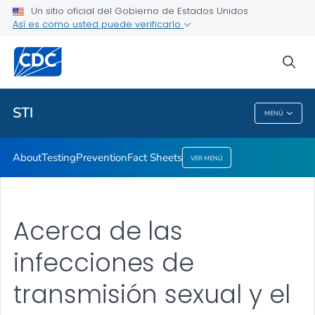
Un sitio oficial del Gobierno de Estados Unidos
Así es como usted puede verificarlo
Salud pública
sea
Temas relacionados
STI
MENÚ
STI
About
Testing
Prevention
Fact Sheets
VER MENÚ
Acerca de las
infecciones de
transmisión sexual y el