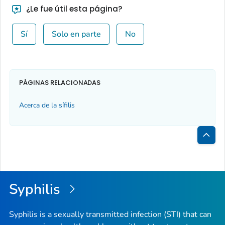
¿Le fue útil esta página?
Sí
Solo en parte
No
PÁGINAS RELACIONADAS
Acerca de la sífilis
Inici
de
la
Syphilis
pági
Syphilis is a sexually transmitted infection (STI) that can