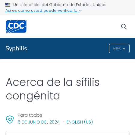
Un sitio oficial del Gobierno de Estados Unidos
Así es como usted puede verificarlo
Salud pública
sea
Temas relacionados
Syphilis
MENÚ
Syphilis
Acerca de la sífilis
congénita
Para todos
, VISIT LINK FOR DETAILS.
6 DE JUNIO DEL 2024
ENGLISH (US)